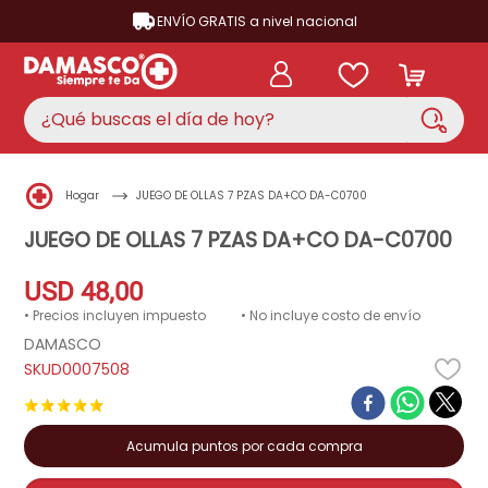
ENVÍO GRATIS a nivel nacional
¿Qué buscas el día de hoy?
TÉRMINOS MÁS BUSCADOS
Hogar
JUEGO DE OLLAS 7 PZAS DA+CO DA-C0700
aire acondicionado
1
.
JUEGO DE OLLAS 7 PZAS DA+CO DA-C0700
nevera
2
.
USD
48
,
00
cocina
3
.
• Precios incluyen impuesto
• No incluye costo de envío
lavadora
4
.
DAMASCO
D0007508
ventilador
5
.
★
★
★
★
★
licuadora
6
.
televisor
Acumula puntos por cada compra
7
.
neveras
8
.