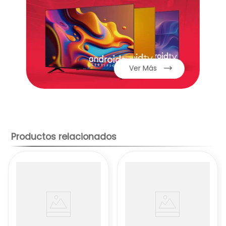
inoxidable, aluminio con revestimiento
antiadherente o una combinación de
ambos. El acero inoxidable es resistente a
la corrosión y fácil de limpiar, mientras que
el aluminio con antiadherente facilita la
cocción y evita que los alimentos se
Ver Más
peguen.
Diseño:
Los diseños pueden variar, desde
estilos clásicos y tradicionales hasta
diseños modernos y minimalistas.
Piezas:
Un juego de 7 piezas suele incluir
ollas de diferentes tamaños con sus
Productos relacionados
respectivas tapas, una cacerola y un
sartén.
Mangos:
Los mangos suelen ser de acero
inoxidable o de un material resistente al
calor que permite un agarre seguro y
cómodo.
Ventajas de los juegos de ollas DA+CO: