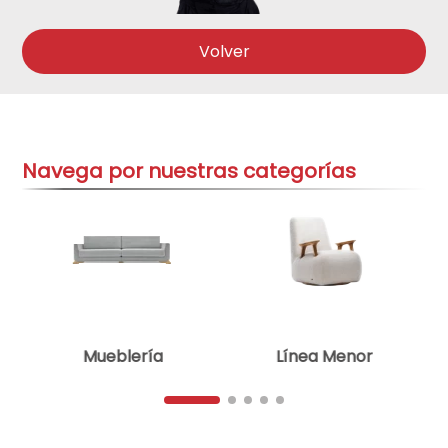
aire-acondicionado
9
.
Volver
tv
10
.
Navega por nuestras categorías
Mueblería
Línea Menor