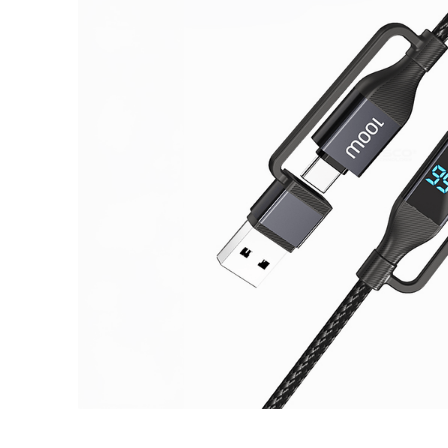
telef
9
.
aire-
10
.