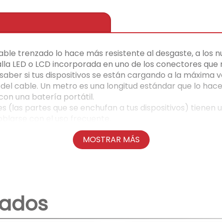
able trenzado lo hace más resistente al desgaste, a los n
a LED o LCD incorporada en uno de los conectores que 
saber si tus dispositivos se están cargando a la máxima v
 del cable. Un metro es una longitud estándar que lo hace 
con una batería portátil.
 (las partes que se enchufan a tus dispositivos) tienen 
larse con el uso frecuente.
ghtning):
Esto indica la potencia de carga que el cable p
MOSTRAR MÁS
0W es ideal para cargar dispositivos que requieren much
dar de carga rápida
Power Delivery (PD)
a través de un p
ica para dispositivos Apple con puerto Lightning (como 
nados