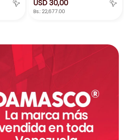
USD
30
,
00
Bs.:
22,677.00
ar
Agregar
－
＋