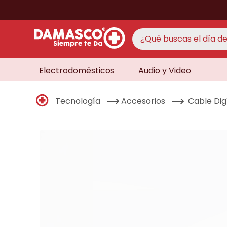
¿Qué buscas el día de 
Electrodomésticos
Audio y Video
TÉRMINO
aire 
1
.
Tecnología
Accesorios
Cable Dig
never
2
.
cocin
3
.
lavad
4
.
venti
5
.
televi
6
.
licua
7
.
never
8
.