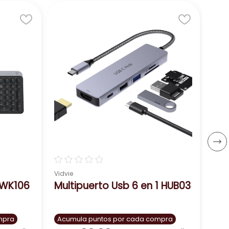
☆
Vidvi
Tec
Acu
US
Bs.:
－
☆
☆
☆
☆
☆
Vidvie
 WK106
Multipuerto Usb 6 en 1 HUB03
mpra
Acumula puntos por cada compra