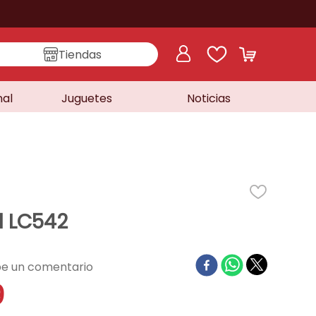
Tiendas
nal
Juguetes
Noticias
l LC542
9