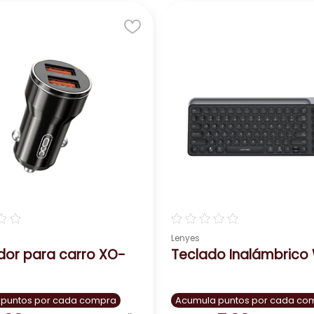
☆
☆
☆
☆
☆
☆
☆
Lenyes
r para carro XO-
Teclado Inalámbrico
 puntos por cada compra
Acumula puntos por cada co