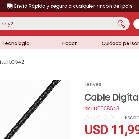
Envío Rápido y seguro a cualquier rincón del país
hoy?
Tecnología
Hogar
Cuidado perso
S MÁS BUSCADOS
acondicionado
ítal LC542
a
a
Lenyes
ora
Cable Digíta
lador
D0008643
sor
☆
☆
☆
☆
☆
dora
USD
11
,
9
as