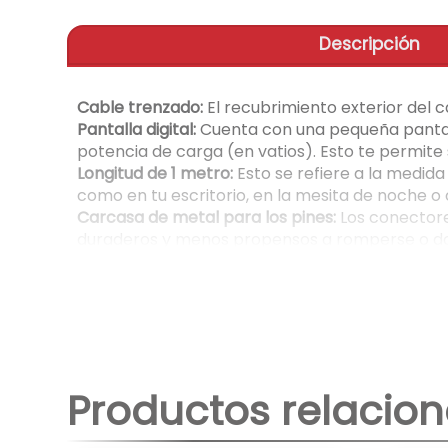
Descripción
Cable trenzado:
El recubrimiento exterior del c
Pantalla digital:
Cuenta con una pequeña pantall
potencia de carga (en vatios). Esto te permite 
Longitud de 1 metro:
Esto se refiere a la medida
como en tu escritorio, en la mesita de noche o 
Carcasa de metal para los pines:
Los conectores
duraderos y menos propensos a romperse o dob
Salida PD de 100 W (Tipo-C) y salida de 27 W (Li
100 W (PD Tipo-C):
La alta potencia de 10
MacBooks) y tabletas, utilizando el están
27 W (Lightning):
Esta potencia es específ
carga rápida optimizada para ellos.
Productos relacio