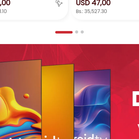
,
00
USD
47
,
00
.10
Bs.:
35,527.30
Agregar
Agreg
＋
－
＋