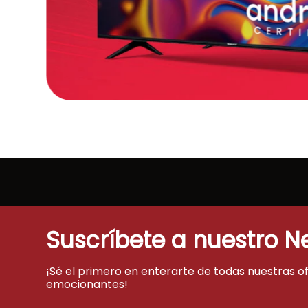
Suscríbete a nuestro N
¡Sé el primero en enterarte de todas nuestras o
emocionantes!