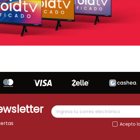
ewsletter
fertas
Acepto l