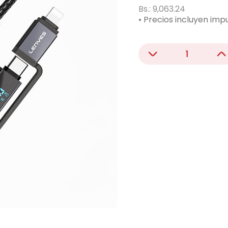
ono
Bs.:
9,063.24
• Precios incluyen imp
acondicionado
－
＋