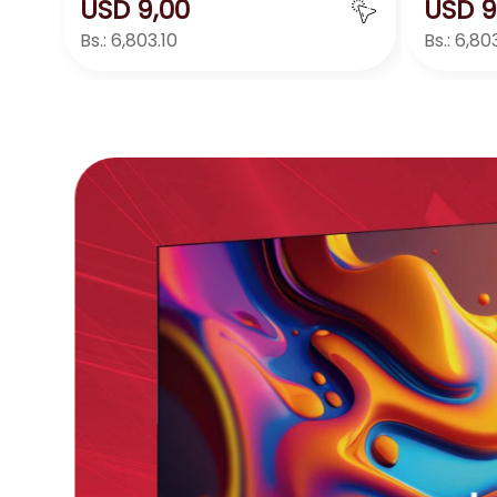
USD
9
,
00
USD
9
Bs.:
6,803.10
Bs.:
6,803
Agregar
－
＋
－