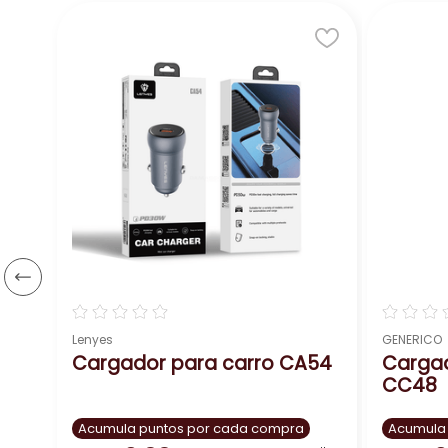
to
☆
☆
☆
☆
☆
☆
☆
☆
Lenyes
GENERICO
Cargador para carro CA54
Cargado
CC48
Acumula puntos por cada compra
Acumula