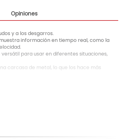
Opiniones
udos y a los desgarros.
muestra información en tiempo real, como la
elocidad.
versátil para usar en diferentes situaciones,
una carcasa de metal, lo que los hace más
uede manejar.
a energía, como laptops (por ejemplo,
uerto
USB-C
.
ciertos modelos de iPhone), permitiendo una