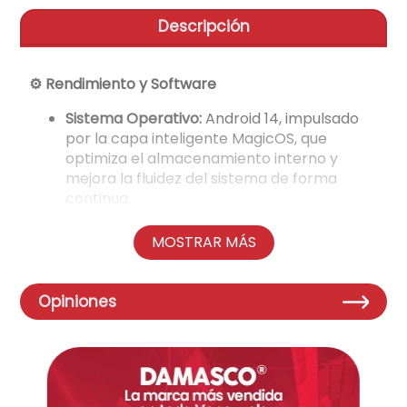
Descripción
aire-acondicionado
9
.
telefono
10
.
⚙️ Rendimiento y Software
Sistema Operativo:
Android 14, impulsado
por la capa inteligente MagicOS, que
optimiza el almacenamiento interno y
mejora la fluidez del sistema de forma
continua.
Chipset:
Procesador Octa-Core de
rendimiento avanzado, diseñado para una
MOSTRAR MÁS
multitarea robusta y un desempeño ágil en
aplicaciones de productividad.
CPU:
Octa-core (núcleos de alto
Opiniones
rendimiento para procesamiento y núcleos
eficientes para ahorro de energía).
GPU:
Gráficos avanzados ideales para
streaming en alta definición y videojuegos
casuales.