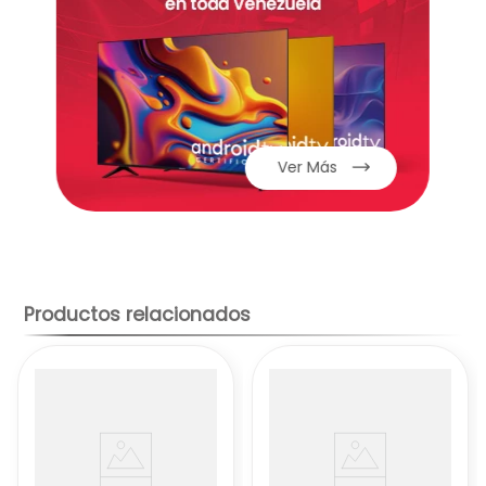
💾 Almacenamiento y RAM
Capacidad:
256 GB de memoria interna
(ROM) de alta velocidad de lectura, un
almacenamiento masivo y profesional
para guardar todo tu contenido sin
restricciones.
Ver Más
Memoria RAM:
6 GB físicos, ideales para
mantener numerosas aplicaciones
abiertas en segundo plano con total fluidez.
Memoria Expandible:
Ranura dedicada para
tarjeta microSDXC.
Productos relacionados
📸 Cámaras
Cámara Principal (Trasera):
Sistema de
alta definición de 50 MP (f/1.8, gran
angular) con enfoque automático
ultrarrápido (PDAF) asistido por
Inteligencia Artificial.