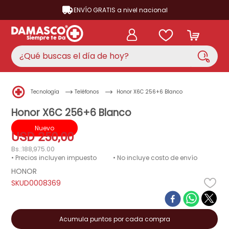
ENVÍO GRATIS a nivel nacional
¿Qué buscas el día de hoy?
TÉRMINOS MÁS BUSCADOS
Tecnología
Teléfonos
Honor X6C 256+6 Blanco
aire acondicionado
1
.
Honor X6C 256+6 Blanco
nevera
2
.
Nuevo
USD
250
,
00
cocina
3
.
Bs.:
188,975.00
lavadora
4
.
• Precios incluyen impuesto
• No incluye costo de envío
HONOR
ventilador
5
.
D0008369
televisor
6
.
licuadora
7
.
Acumula puntos por cada compra
neveras
8
.