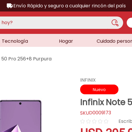
Envío Rápido y seguro a cualquier rincón del país
hoy?
Tecnología
Hogar
Cuidado perso
S MÁS BUSCADOS
acondicionado
te 50 Pro 256+8 Purpura
a
a
INFINIX
ora
Nuevo
lador
Infinix Note
sor
D0009173
dora
☆
☆
☆
☆
☆
as