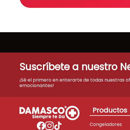
Suscríbete a nuestro N
¡Sé el primero en enterarte de todas nuestras o
emocionantes!
Productos
Congeladores