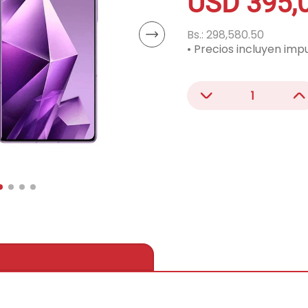
USD
395
,
acondicionado
ono
Bs.:
298,580.50
• Precios incluyen imp
－
＋