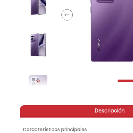
aire-
9
.
telef
10
.
Descripción
Características principales