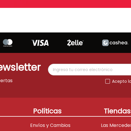
ewsletter
fertas
Acepto l
Políticas
Tiendas
Envíos y Cambios
Las Mercede