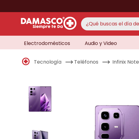
¿Qué buscas el día de 
Electrodomésticos
Audio y Video
TÉRMINO
aire 
1
.
Tecnología
Teléfonos
Infinix No
never
2
.
cocin
3
.
lavad
4
.
venti
5
.
televi
6
.
licua
7
.
never
8
.