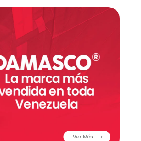
ergonómico que garantiza un agarre cómodo y
 te da más!
Ver Más