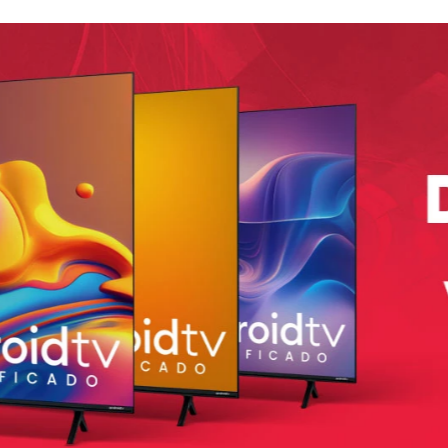
culas y navegación.
un llamativo color
Púrpura
, con un acabado premium y 
gar.
o mejor para tu hogar y recuerda que Damasco, siempre