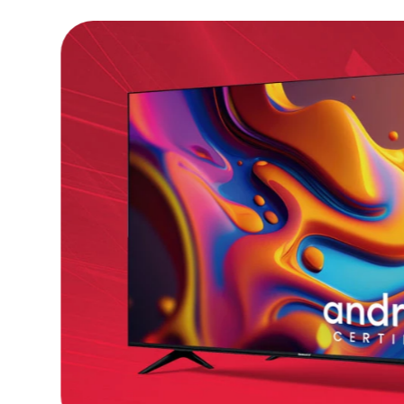
excepcional para disfrutar de series, pelí
Diseño:
Estética moderna y sofisticada en 
un estilo único que destaca en cualquier lu
¡Llévate l