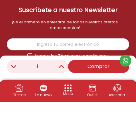
Suscríbete a nuestro Newsletter
¡Sé el primero en enterarte de todas nuestras ofertas
emocionantes!
Acepto los Términos y condiciones
Suscribirme
Comprar
－
＋
Menú
Ofertas
Lo nuevo
Outlet
Asesoría
Productos