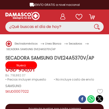
ENVÍO GRATIS a nivel nacional
¿Qué buscas el día de hoy?
TÉRMINOS MÁS BUSCADOS
Electrodomésticos
Línea Blanca
Secadoras
aire acondicionado
1
.
SECADORA SAMSUNG DVE24A5370V/AP
nevera
SECADORA SAMSUNG DVE24A5370V/AP
2
.
lavadora
Nuevo
3
.
USD
950
,
01
cocina
4
.
Bs.:
718,882.07
• Precios incluyen impuesto
• No incluye costo de envío
ventilador
5
.
SAMSUNG
neveras
D0007022
6
.
televisor
7
.
licuadora
8
.
Acumula puntos por cada compra