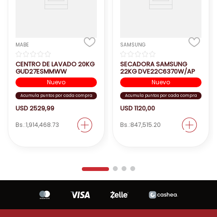
MABE
SAMSUNG
☆
☆
☆
☆
☆
☆
☆
☆
☆
☆
CENTRO DE LAVADO 20KG
SECADORA SAMSUNG
GUD27ESMMWW
22KG DVE22C6370W/AP
Nuevo
Nuevo
Acumula puntos por cada compra
Acumula puntos por cada compra
USD
2529
,
99
USD
1120
,
00
Bs.:
1,914,468.73
Bs.:
847,515.20