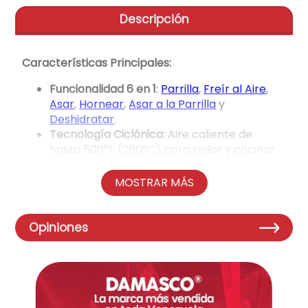
Descripción
aire-acondicionado
9
.
tv
10
.
Características Principales:
Funcionalidad 6 en 1
:
Parrilla
,
Freír al Aire
,
Asar
,
Hornear
,
Asar a la Parrilla
y
Deshidratar
.
Tecnología Ciclónica
: Aire caliente de
hasta 500°F (260°C) para sellar y cocinar
uniformemente, creando marcas de
parrilla sin humo excesivo.
MOSTRAR MÁS
Cocina Saludable
: Permite freír al aire con
hasta un 75% menos de grasa que la fritura
tradicional.
Opiniones
Versatilidad
: Cocina alimentos frescos o
congelados directamente,
transformándolos en comidas asadas en
minutos.
Accesorios Incluidos
: Parrilla de 10x10", olla