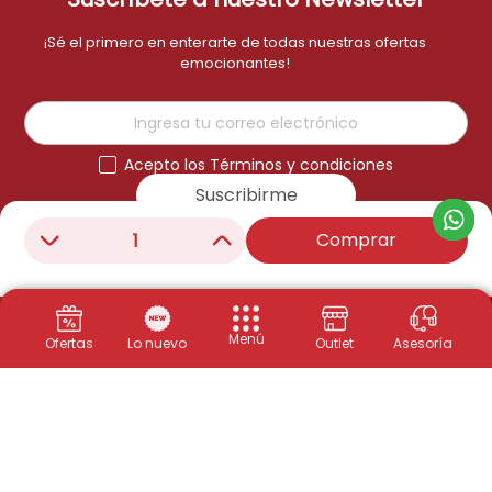
¡Sé el primero en enterarte de todas nuestras ofertas
emocionantes!
Acepto los Términos y condiciones
Suscribirme
Comprar
－
＋
Menú
Ofertas
Lo nuevo
Outlet
Asesoría
Productos
Congeladores
Políticas