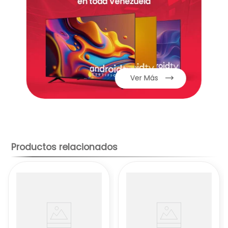
de 6 cuartos, cesta de 4 cuartos para
verduras, y libro de recetas.
Fácil de Limpiar
: Piezas aptas para
lavavajillas y un cepillo de limpieza incluido.
Diseño
: Aspecto moderno y elegante,
similar al modelo Foodi original.
Potencia
: 1760 vatios, ideal para uso
Ver Más
doméstico.
Productos relacionados