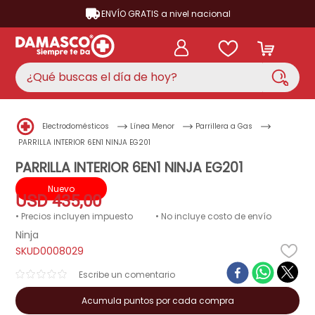
ENVÍO GRATIS a nivel nacional
¿Qué buscas el día de hoy?
TÉRMINOS MÁS BUSCADOS
Electrodomésticos
Línea Menor
Parrillera a Gas
aire acondicionado
1
.
PARRILLA INTERIOR 6EN1 NINJA EG201
nevera
PARRILLA INTERIOR 6EN1 NINJA EG201
2
.
cocina
Nuevo
3
.
USD
435
,
00
lavadora
4
.
• Precios incluyen impuesto
• No incluye costo de envío
Ninja
ventilador
5
.
D0008029
licuadora
6
.
☆
☆
☆
☆
☆
televisor
7
.
Acumula puntos por cada compra
neveras
8
.