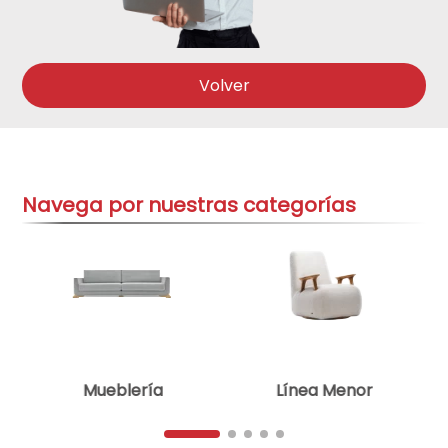
aire-acondicionado
9
.
tv
10
.
Volver
Navega por nuestras categorías
Mueblería
Línea Menor