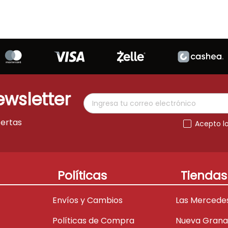
ewsletter
fertas
Acepto l
Políticas
Tiendas
Envíos y Cambios
Las Mercede
Políticas de Compra
Nueva Gran