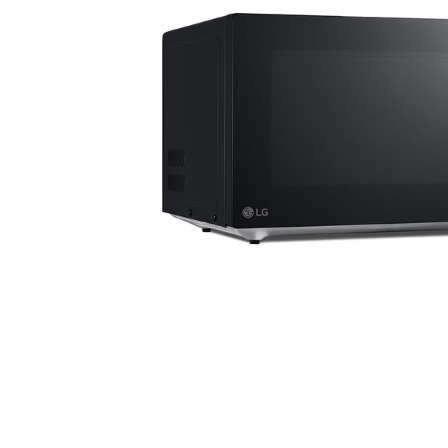
aire-
9
.
telef
10
.