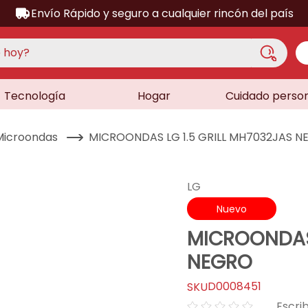
Envío Rápido y seguro a cualquier rincón del país
hoy?
Tecnología
Hogar
Cuidado perso
S MÁS BUSCADOS
acondicionado
Microondas
MICROONDAS LG 1.5 GRILL MH7032JAS 
a
a
LG
ora
Nuevo
lador
MICROONDAS 
sor
NEGRO
dora
D0008451
as