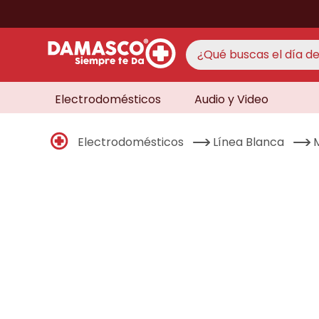
¿Qué buscas el día de 
Electrodomésticos
Audio y Video
TÉRMINO
aire 
1
.
Electrodomésticos
Línea Blanca
never
2
.
cocin
3
.
lavad
4
.
venti
5
.
televi
6
.
licua
7
.
never
8
.