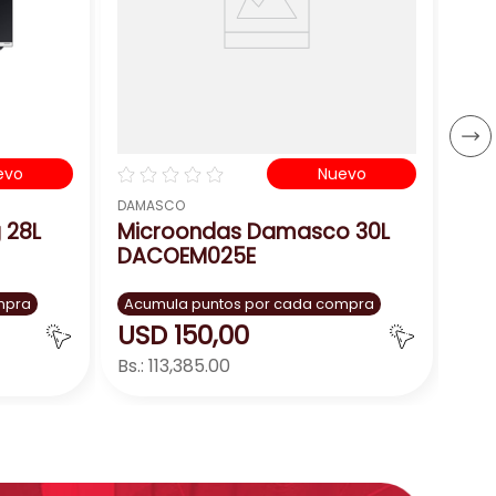
Acu
US
Bs.:
－
☆
☆
☆
☆
☆
evo
Nuevo
DAMASCO
 28L
Microondas Damasco 30L
DACOEM025E
mpra
Acumula puntos por cada compra
USD
150
,
00
Bs.:
113,385.00
ar
Agregar
－
＋