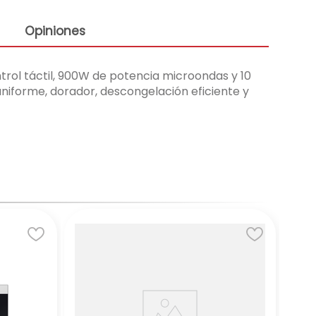
Opiniones
ntrol táctil, 900W de potencia microondas y 10
niforme, dorador, descongelación eficiente y
☆
LG
Mic
MS