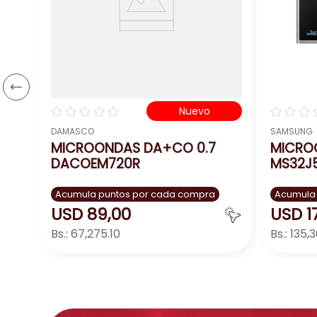
☆
☆
☆
☆
☆
☆
☆
☆
Nuevo
DAMASCO
SAMSUNG
MICROONDAS DA+CO 0.7
MICRO
DACOEM720R
MS32J
Acumula puntos por cada compra
Acumula
USD
89
,
00
USD
1
Bs.:
67,275.10
Bs.:
135,3
Agregar
－
＋
－