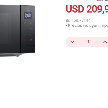
☆
☆
☆
☆
☆
acondicionado
USD
209
,
ono
Bs.:
158,731.44
• Precios incluyen imp
－
＋