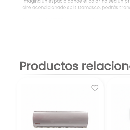
Imagina un espacio donde el calor no sea un 
aire acondicionado split Damasco, podrás trans
Potencia de 12000
Ideal para climatizar espac
Este filtro avanzado no solo atrapa el polvo y o
respiras y creando un ambiente más saludable
según tus horarios y preferencias, optimizand
modelo está diseñado para brindar únicamente l
E
Productos relacio