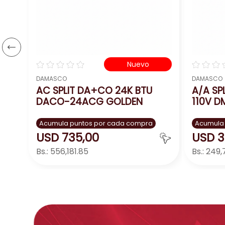
☆
☆
☆
☆
☆
☆
☆
☆
Nuevo
DAMASCO
DAMASCO
AC SPLIT DA+CO 24K BTU
A/A SP
DACO-24ACG GOLDEN
110V 
Acumula puntos por cada compra
Acumula
USD
735
,
00
USD
3
Bs.:
556,181.85
Bs.:
249,
Agregar
－
＋
－