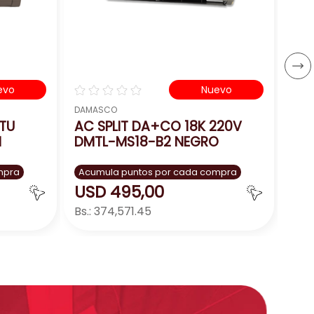
US
Bs.:
－
☆
☆
☆
☆
☆
evo
Nuevo
DAMASCO
BTU
AC SPLIT DA+CO 18K 220V
N
DMTL-MS18-B2 NEGRO
mpra
Acumula puntos por cada compra
USD
495
,
00
Bs.:
374,571.45
ar
Agregar
－
＋