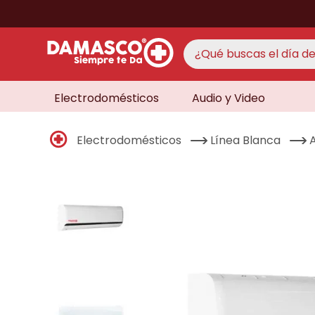
¿Qué buscas el día de 
Electrodomésticos
Audio y Video
TÉRMINO
aire 
1
.
Electrodomésticos
Línea Blanca
never
2
.
lavad
3
.
cocin
4
.
venti
5
.
never
6
.
televi
7
.
licua
8
.