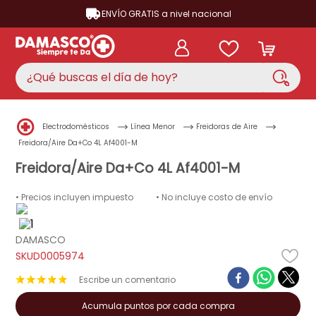
ENVÍO GRATIS a nivel nacional
¿Qué buscas el día de hoy?
TÉRMINOS MÁS BUSCADOS
Electrodomésticos
Línea Menor
Freidoras de Aire
aire acondicionado
1
.
Freidora/Aire Da+Co 4L Af4001-M
nevera
Freidora/Aire Da+Co 4L Af4001-M
2
.
cocina
3
.
• Precios incluyen impuesto
• No incluye costo de envío
lavadora
4
.
ventilador
DAMASCO
5
.
D0005974
licuadora
6
.
★
★
★
★
★
televisor
7
.
Acumula puntos por cada compra
neveras
8
.