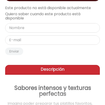
aire-acondicionado
Este producto no está disponible actualmente
9
.
Quiero saber cuando este producto está
tv
10
.
disponible
Enviar
Descripción
Sabores intensos y texturas
perfectas
Imagina poder preparar tus platillos favoritos,