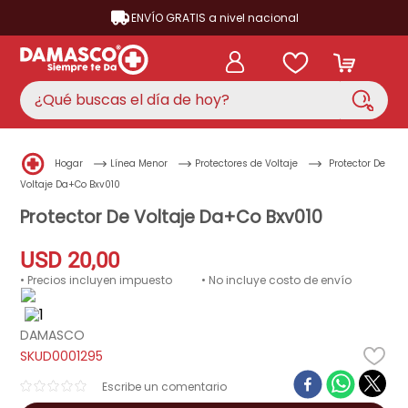
ENVÍO GRATIS a nivel nacional
¿Qué buscas el día de hoy?
TÉRMINOS MÁS BUSCADOS
Hogar
Línea Menor
Protectores de Voltaje
Protector De
aire acondicionado
1
.
Voltaje Da+Co Bxv010
nevera
Protector De Voltaje Da+Co Bxv010
2
.
cocina
3
.
USD
20
,
00
lavadora
4
.
• Precios incluyen impuesto
• No incluye costo de envío
ventilador
5
.
DAMASCO
televisor
6
.
D0001295
licuadora
7
.
☆
☆
☆
☆
☆
neveras
8
.