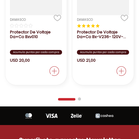
DAMASCO
DAMASCO
☆
☆
☆
☆
☆
★
★
★
★
★
Protector De Voltaje
Protector De Voltaje
Da+Co Bxv010
Da+Co Bx-V236- 120V-
30A
Acumula puntos por cada compra
Acumula puntos por cada compra
USD
20
,
00
USD
21
,
00