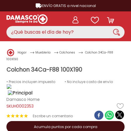
ENVÍO GRATIS a nivel nacional
¿Qué buscas el día de hoy?
TÉRMINOS MÁS BUSCADOS
Hogar
Mueblería
Colchones
Colchon 34Ca-F88
aire acondicionado
1
.
100X190
nevera
Colchon 34Ca-F88 100X190
2
.
lavadora
3
.
• Precios incluyen impuesto
• No incluye costo de envío
cocina
4
.
ventilador
Damasco Home
5
.
H0002353
neveras
6
.
★
★
★
★
★
televisor
7
.
Acumula puntos por cada compra
licuadora
8
.