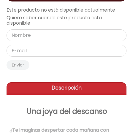
aire-acondicionado
Este producto no está disponible actualmente
9
.
Quiero saber cuando este producto está
tv
10
.
disponible
Enviar
Descripción
Una joya del descanso
¿Te imaginas despertar cada mañana con