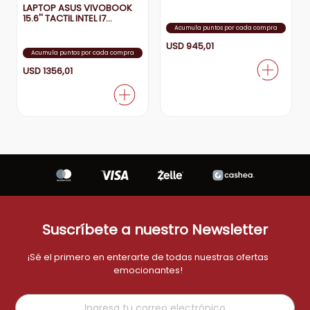
LAPTOP ASUS VIVOBOOK
15.6'' TACTIL INTEL I7
aire-acondicionado
9
.
16+512GB GRIS
Acumula puntos por cada compra
tv
USD
945
,
01
10
.
Acumula puntos por cada compra
USD
1356
,
01
Suscríbete a nuestro Newsletter
¡Sé el primero en enterarte de todas nuestras ofertas
emocionantes!