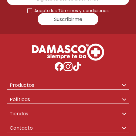
Acepto los Términos y condiciones
Suscribirme
Productos
Congeladores
Políticas
Hogar
Envíos y Cambios
Tiendas
Televisores
Políticas de Compra
Las mercedes
Contacto
Aire Acondicionado