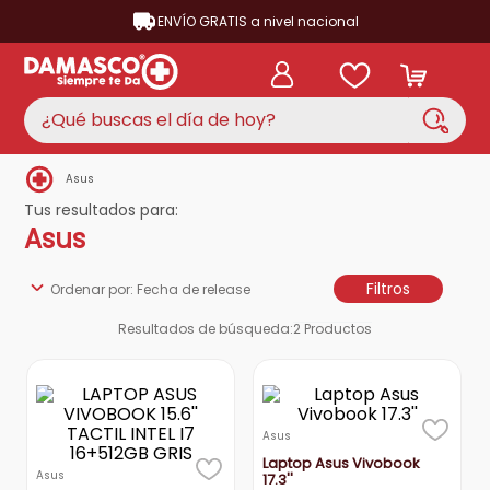
ENVÍO GRATIS a nivel nacional
¿Qué buscas el día de hoy?
Asus
TÉRMINOS MÁS BUSCADOS
Tus resultados para:
aire acondicionado
1
.
Asus
nevera
2
.
Filtros
Ordenar por
Fecha de release
cocina
3
.
Resultados de búsqueda:
2
Productos
lavadora
4
.
ventilador
5
.
licuadora
6
.
Asus
televisor
7
.
Laptop Asus Vivobook
Asus
17.3''
neveras
8
.