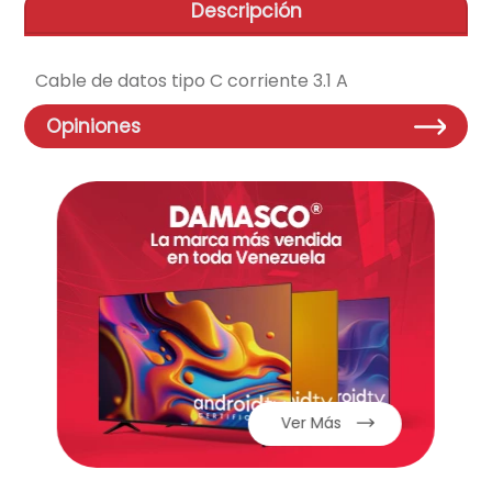
Descripción
aire-acondicionado
9
.
telefono
10
.
Cable de datos tipo C corriente 3.1 A
Opiniones
Ver Más