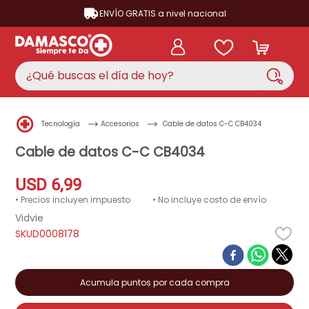
ENVÍO GRATIS a nivel nacional
¿Qué buscas el día de hoy?
TÉRMINOS MÁS BUSCADOS
Tecnología
Accesorios
Cable de datos C-C CB4034
aire acondicionado
1
.
Cable de datos C-C CB4034
nevera
2
.
USD
6
,
99
cocina
3
.
• Precios incluyen impuesto
• No incluye costo de envío
lavadora
4
.
Vidvie
D0008178
ventilador
5
.
televisor
6
.
licuadora
Acumula puntos por cada compra
7
.
neveras
8
.