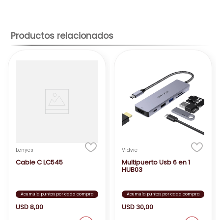
Productos relacionados
Lenyes
Vidvie
Cable C LC545
Multipuerto Usb 6 en 1
HUB03
Acumula puntos por cada compra
Acumula puntos por cada compra
USD
8
,
00
USD
30
,
00