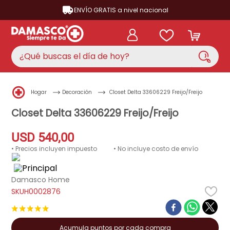
ENVÍO GRATIS a nivel nacional
¿Qué buscas el día de hoy?
TÉRMINOS MÁS BUSCADOS
Hogar
Decoración
Closet Delta 33606229 Freijo/Freijo
aire acondicionado
1
.
Closet Delta 33606229 Freijo/Freijo
nevera
2
.
USD
540
,
00
cocina
3
.
• Precios incluyen impuesto
• No incluye costo de envío
lavadora
4
.
ventilador
5
.
Damasco Home
H0002876
licuadora
6
.
★
★
★
★
★
televisor
7
.
neveras
Acumula puntos por cada compra
8
.