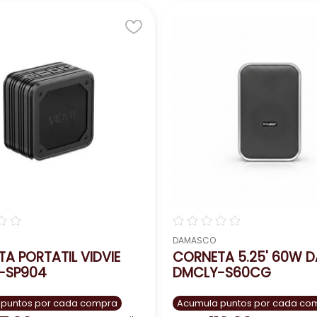
as. Y con su batería recargable, la fiesta sigue donde tú 
das ofrece un sonido potente y de alta calidad, ideal para
 un sonido claro y envolvente.
luetooth 5.0 para reproducción inalámbrica desde dispos
iones de reproducción.
Co. La corneta DMCly-S12A es la combinación perfecta de p
evento sea una celebración inolvidable!
☆
☆
☆
☆
☆
☆
☆
DAMASCO
A PORTATIL VIDVIE
CORNETA 5.25' 60W 
-SP904
DMCLY-S60CG
 puntos por cada compra
Acumula puntos por cada co