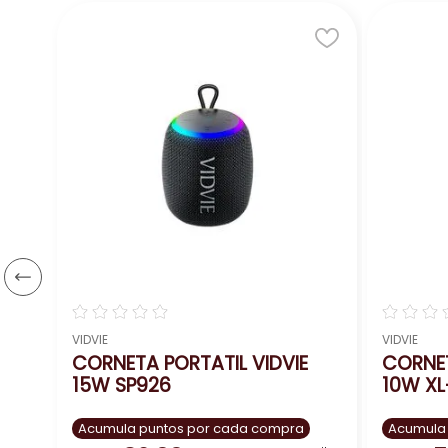
crear un sonido estéreo que te dejará sin palabr
Potencia y Sonido:
Esta corneta de 12 pulga
Diseñada para llenar espacios amplios con
Conectividad y Versatilidad:
Conectividad B
Entradas USB, TF y AUX para diversas opc
Entrada para micrófono con cable.
No esperes más para vivir la experiencia Da+
☆
☆
☆
☆
☆
☆
☆
☆
VIDVIE
VIDVIE
CORNETA PORTATIL VIDVIE
CORNET
15W SP926
10W XL
Acumula puntos por cada compra
Acumula