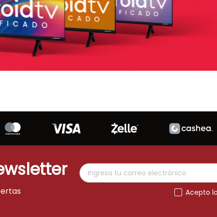
ewsletter
fertas
Acepto l