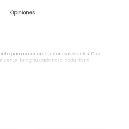
Opiniones
rfecta para crear ambientes inolvidables. Con
e siente! Imagina cada nota, cada ritmo,
 playlists favoritas con la mejor calidad.
es darle un toque profesional, conecta un
n ambiente festivo que hará que todos se
ctar dos cornetas de forma inalámbrica y