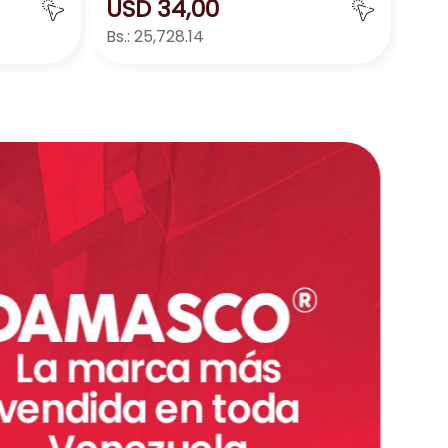
USD
34
,
00
Bs.:
25,728.14
ar
Agregar
－
＋