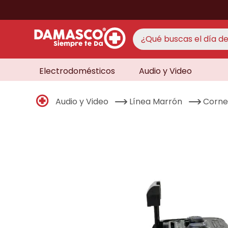
¿Qué buscas el día de 
Electrodomésticos
Audio y Video
TÉRMINO
aire 
1
.
Audio y Video
Línea Marrón
Corne
never
2
.
cocin
3
.
lavad
4
.
venti
5
.
licua
6
.
televi
7
.
never
8
.