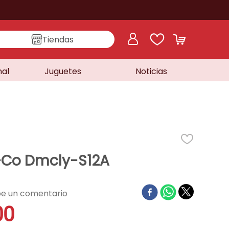
Tiendas
nal
Juguetes
Noticias
+Co Dmcly-S12A
00