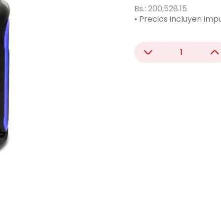
acondicionado
Bs.:
200,528.15
• Precios incluyen imp
－
＋