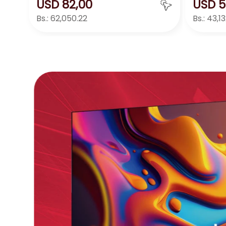
USD
82
,
00
USD
5
Bs.:
62,050.22
Bs.:
43,1
Agregar
－
＋
－