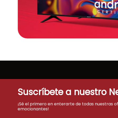
Suscríbete a nuestro N
¡Sé el primero en enterarte de todas nuestras o
emocionantes!