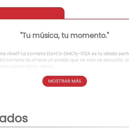
"Tu música, tu momento."
uiente nivel? La corneta Da+Co DMCly-S12A es tu aliada pe
ta corneta te ofrece un sonido que no solo se escucha, ¡s
dad que te harán vibrar.
Conectividad sin límites y fiesta asegurada.
MOSTRAR MÁS
uetooth 5.0, conecta tu móvil en segundos y reproduce tus
B, TF y AUX para que nunca te falte la música. Y si quier
.
nados
én luce espectacular! Sus luces LED incorporadas crean u
ido aún más envolvente? La función TWS te permite cone