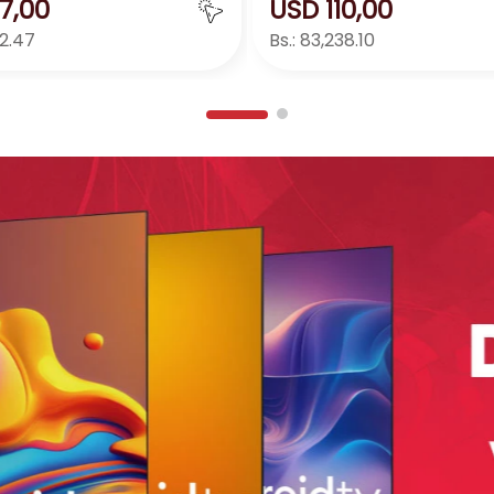
7
,
00
USD
110
,
00
32.47
Bs.:
83,238.10
Agregar
Agreg
＋
－
＋