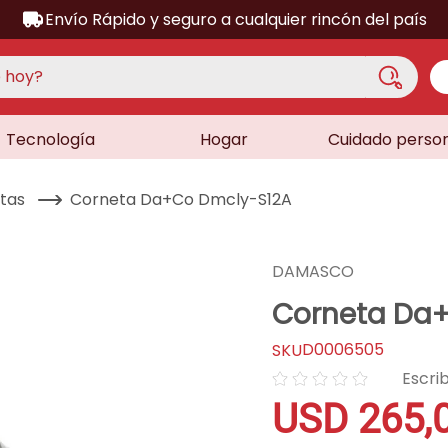
Envío Rápido y seguro a cualquier rincón del país
hoy?
Tecnología
Hogar
Cuidado perso
S MÁS BUSCADOS
acondicionado
tas
Corneta Da+Co Dmcly-S12A
a
a
DAMASCO
ora
Corneta Da
lador
D0006505
dora
☆
☆
☆
☆
☆
sor
USD
265
,
as