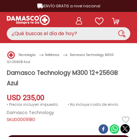
ENVÍO GRATIS a nivel nacional
¿Qué buscas el día de hoy?
TÉRMINOS MÁS BUSCADOS
Tecnología
Teléfonos
Damasco Technology M300
aire acondicionado
1
.
12+256GB Azul
nevera
Damasco Technology M300 12+256GB
2
.
Azul
cocina
3
.
lavadora
4
.
USD
235
,
00
ventilador
5
.
• Precios incluyen impuesto
• No incluye costo de envío
Damasco Technology
licuadora
6
.
D0009180
televisor
7
.
neveras
8
.