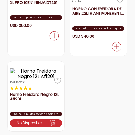
OSTER
XL PRO 10EN1 NINJA DT201
HORNO CON FREIDORA DE
aire-acondicionado
9
.
AIRE 22LTR ANTIADHERENTE
TSSTTVMAF1NS
Acumula puntos por cada compra
tv
10
.
USD
350
,
00
Acumula puntos por cada compra
USD
340
,
00
DAMASCO
★
★
★
★
★
Horno Freidora Negro 12L
Af1201
Acumula puntos por cada compra
No Disponible