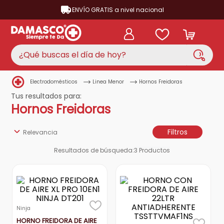
ENVÍO GRATIS a nivel nacional
¿Qué buscas el día de hoy?
Electrodomésticos
Linea Menor
Hornos Freidoras
TÉRMINOS MÁS BUSCADOS
Tus resultados para:
aire acondicionado
1
.
Hornos Freidoras
nevera
2
.
Filtros
Relevancia
lavadora
3
.
Resultados de búsqueda:
3
Productos
cocina
4
.
ventilador
5
.
neveras
6
.
televisor
7
.
Ninja
HORNO FREIDORA DE AIRE
licuadora
8
.