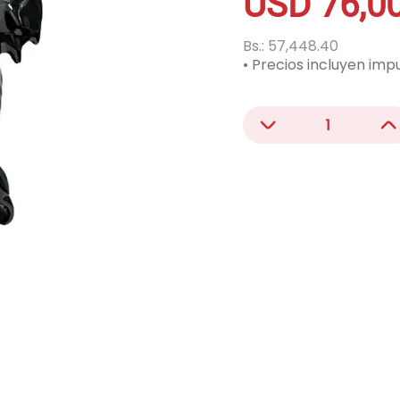
USD
76
,
0
acondicionado
ono
Bs.:
57,448.40
• Precios incluyen imp
－
＋