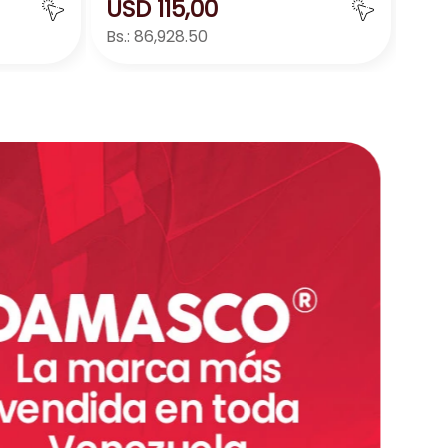
USD
115
,
00
Bs.:
86,928.50
ar
Agregar
－
＋