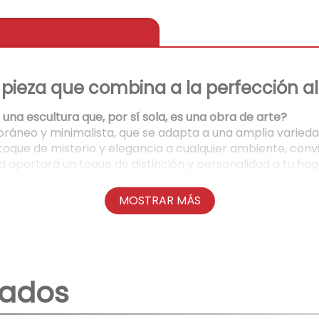
pieza que combina a la perfección al
 una escultura que, por sí sola, es una obra de arte?
ráneo y minimalista, que se adapta a una amplia variedad
oque de misterio y elegancia a cualquier ambiente, convi
ra aportará un toque de distinción y personalidad a tu hog
los materiales?
MOSTRAR MÁS
tá fabricada con materiales de alta calidad, que garantiza
rinda seguridad y confianza en cada uso.
ención?
 más que un simple objeto decorativo. Su diseño original 
nados
 o como parte de una composición artística, esta escultu