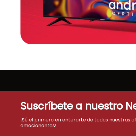
Suscríbete a nuestro N
¡Sé el primero en enterarte de todas nuestras o
emocionantes!