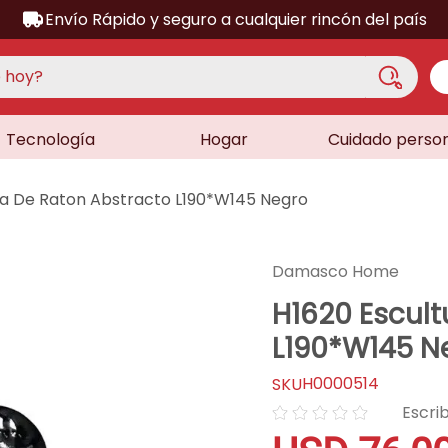
Envío Rápido y seguro a cualquier rincón del país
hoy?
Tecnología
Hogar
Cuidado perso
S MÁS BUSCADOS
acondicionado
ra De Raton Abstracto L190*W145 Negro
a
a
Damasco Home
ora
H1620 Escult
lador
L190*W145 N
sor
H0000514
dora
☆
☆
☆
☆
☆
as