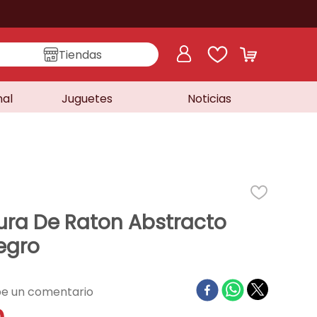
Tiendas
nal
Juguetes
Noticias
ura De Raton Abstracto
egro