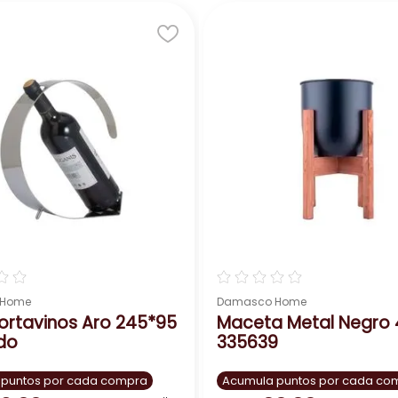
. Su diseño moderno y elegante te permite combinarla co
do.
 tu hogar un lugar más bello y especial con la escultura 
☆
☆
☆
☆
☆
☆
☆
 Home
Damasco Home
Portavinos Aro 245*95
Maceta Metal Negro 
do
335639
 puntos por cada compra
Acumula puntos por cada co