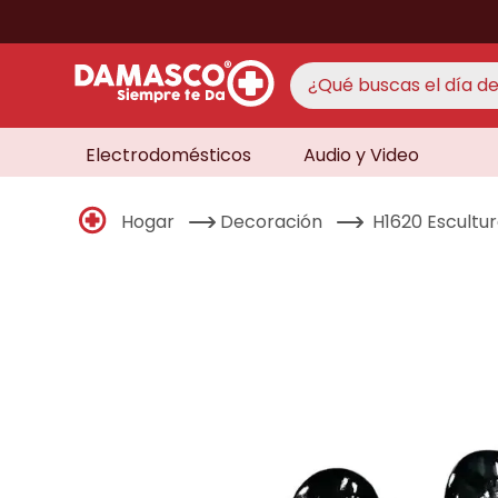
¿Qué buscas el día de 
Electrodomésticos
Audio y Video
TÉRMINO
aire 
1
.
Hogar
Decoración
H1620 Escultu
never
2
.
cocin
3
.
lavad
4
.
venti
5
.
televi
6
.
licua
7
.
never
8
.