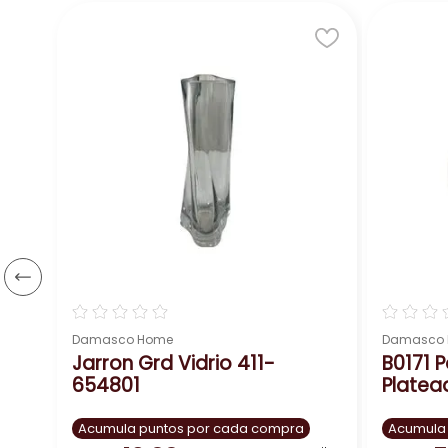
¿Quieres crear un ambiente único y especial?
Esta escultura es la elección perfecta para ti
estilos, creando un espacio único y personaliza
nco
¡No esperes más y haz de
☆
☆
☆
☆
☆
☆
☆
☆
Damasco Home
Damasco
Jarron Grd Vidrio 411-
B0171 
654801
Platea
Acumula puntos por cada compra
Acumula