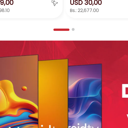
9
,
00
USD
30
,
00
98.10
Bs.:
22,677.00
Agregar
Agreg
＋
－
＋