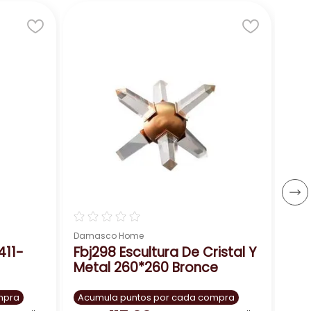
n otros elementos decorativos de diferentes
☆
Dam
D01
34
de ratón abstracto H1620!
Acu
US
Bs.:
－
☆
☆
☆
☆
☆
Damasco Home
411-
Fbj298 Escultura De Cristal Y
Metal 260*260 Bronce
mpra
Acumula puntos por cada compra