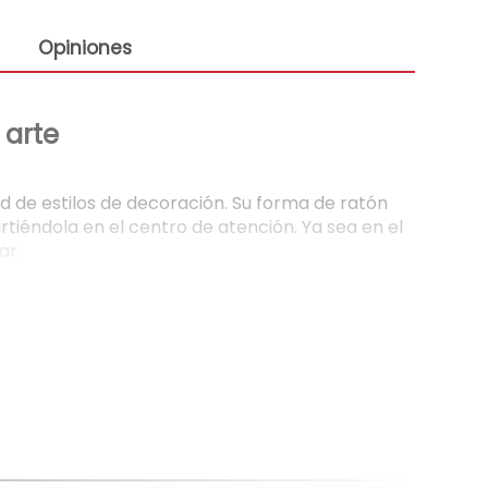
Opiniones
 arte
 de estilos de decoración. Su forma de ratón
rtiéndola en el centro de atención. Ya sea en el
ar.
n su resistencia y durabilidad a lo largo del
y su color negro intenso la convierten en una
ra aportará un toque de sofisticación y