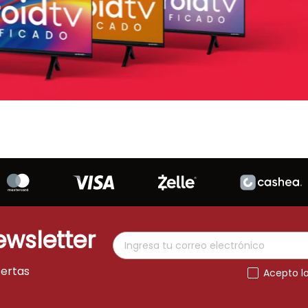
ewsletter
fertas
Acepto l