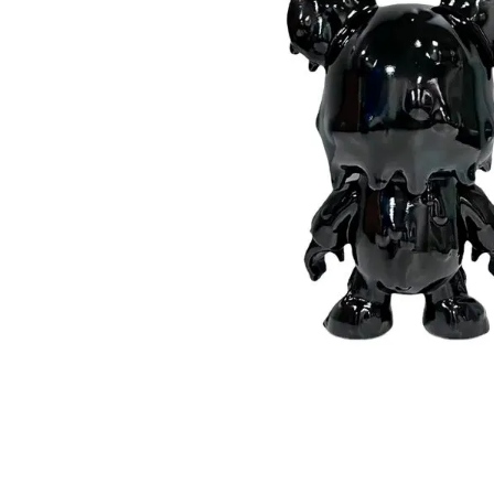
aire-
9
.
telef
10
.