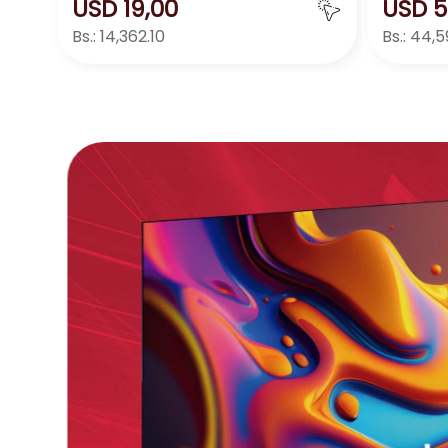
USD
19
,
00
USD
5
Bs.:
14,362.10
Bs.:
44,5
Agregar
－
＋
－