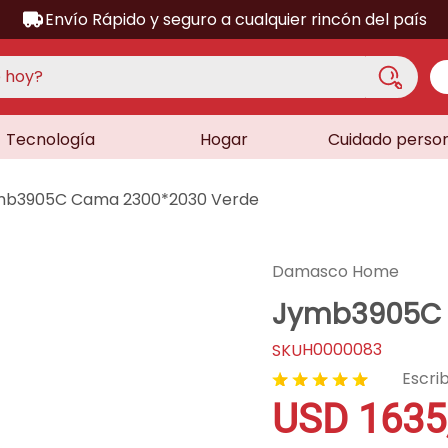
Envío Rápido y seguro a cualquier rincón del país
hoy?
Tecnología
Hogar
Cuidado perso
S MÁS BUSCADOS
acondicionado
mb3905C Cama 2300*2030 Verde
a
a
Damasco Home
ora
Jymb3905C 
lador
H0000083
dora
★
★
★
★
★
sor
USD
1635
as