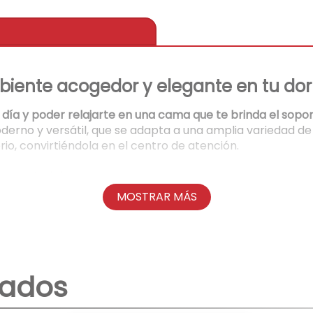
iente acogedor y elegante en tu dor
 día y poder relajarte en una cama que te brinda el sopor
no y versátil, que se adapta a una amplia variedad de e
rio, convirtiéndola en el centro de atención.
los materiales?
C está fabricada con materiales de alta calidad, que gar
MOSTRAR MÁS
e brinda seguridad y confianza en cada uso.
enestar?
tu comodidad. Su amplio espacio te permite estirarte 
un soporte cómodo para leer o ver la televisión antes de
nados
lo personal?