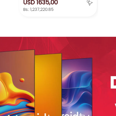
USD
1635
,
00
Bs.:
1,237,220.85
Agregar
－
＋