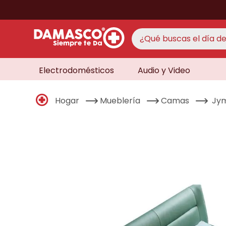
¿Qué buscas el día de 
Electrodomésticos
Audio y Video
TÉRMINO
aire 
1
.
Hogar
Mueblería
Camas
Jy
never
2
.
cocin
3
.
lavad
4
.
venti
5
.
licua
6
.
televi
7
.
never
8
.