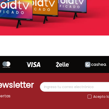
ewsletter
fertas
Acepto l