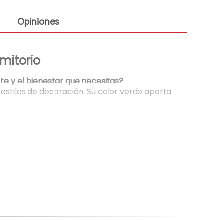
Opiniones
mitorio
te y el bienestar que necesitas?
stilos de decoración. Su color verde aporta
antizan su resistencia y durabilidad a lo largo
y moverte libremente durante la noche,
 dormir.