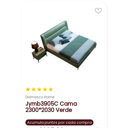
a ti. Su diseño atemporal y elegante te permite combin
personalizado.
az de tu dormitorio un lugar especial con la cama Jymb3
★
★
★
★
★
Damasco Home
Jymb3905C Cama
2300*2030 Verde
Acumula puntos por cada compra