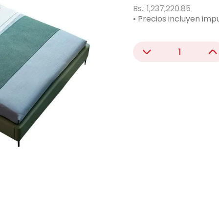
acondicionado
Bs.:
1,237,220.85
• Precios incluyen imp
－
＋