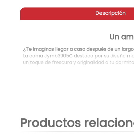
Descripción
Un amb
¿Te imaginas llegar a casa después de un largo
La cama Jymb3905C destaca por su diseño moder
un toque de frescura y originalidad a tu dormito
¿Preocupado por la durabilidad y la calidad de 
No tienes de qué preocuparte. La cama Jymb3905
del tiempo. Su estructura robusta y 1 estable t
¿Buscas una cama que te ofrezca confort y bi
La cama Jymb3905C está diseñada pensando en 
mientras que su cabecera acolchada te brinda 
Productos relacio
¿Quieres crear un dormitorio que refleje tu esti