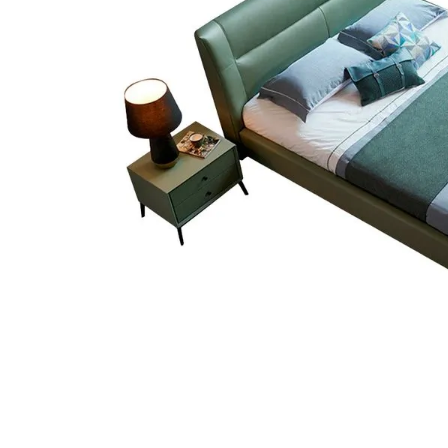
aire-
9
.
tv
10
.