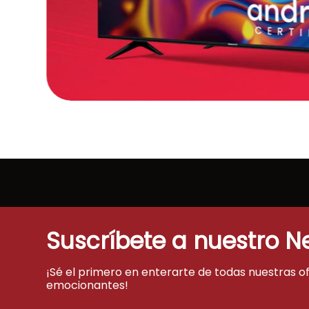
Suscríbete a nuestro N
¡Sé el primero en enterarte de todas nuestras o
emocionantes!