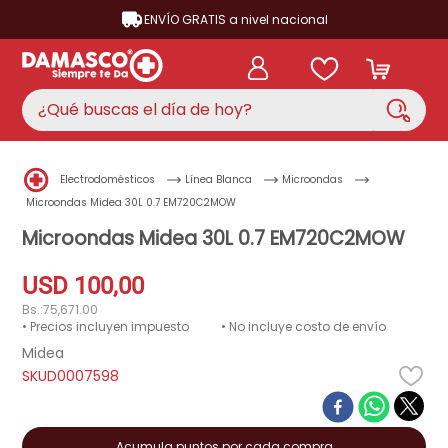
ENVÍO GRATIS a nivel nacional
¿Qué buscas el día de hoy?
TÉRMINOS MÁS BUSCADOS
Electrodomésticos
Línea Blanca
Microondas
aire acondicionado
1
.
Microondas Midea 30L 0.7 EM720C2MOW
nevera
Microondas Midea 30L 0.7 EM720C2MOW
2
.
lavadora
3
.
USD
100
,
00
cocina
4
.
Bs.:
75,671.00
• Precios incluyen impuesto
• No incluye costo de envío
ventilador
5
.
Midea
neveras
D0007598
6
.
televisor
7
.
licuadora
8
.
Acumula puntos por cada compra