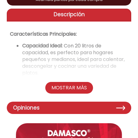
aire-acondicionado
9
.
Descripción
tv
10
.
Características Principales:
Capacidad Ideal:
Con 20 litros de
capacidad, es perfecto para hogares
pequeños y medianos, ideal para calentar,
descongelar y cocinar una variedad de
platos.
Diseño Elegante:
Su acabado en color gris
aporta un toque de modernidad y
MOSTRAR MÁS
sofisticación a cualquier cocina.
Facilidad de Uso:
Cuenta con controles
intuitivos que facilitan la selección de
Opiniones
tiempos y niveles de potencia.
Funciones Versátiles:
Ofrece múltiples
niveles de potencia y funciones de
descongelamiento, adaptándose a tus