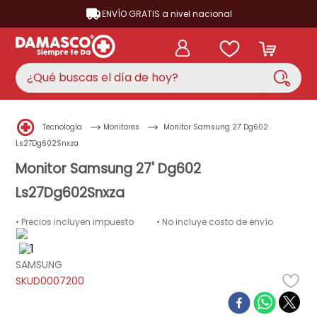
ENVÍO GRATIS a nivel nacional
¿Qué buscas el día de hoy?
TÉRMINOS MÁS BUSCADOS
Tecnología
Monitores
Monitor Samsung 27' Dg602
aire acondicionado
1
.
Ls27Dg602Snxza
nevera
Monitor Samsung 27' Dg602
2
.
Ls27Dg602Snxza
cocina
3
.
lavadora
4
.
• Precios incluyen impuesto
• No incluye costo de envío
ventilador
5
.
SAMSUNG
licuadora
6
.
D0007200
televisor
7
.
neveras
8
.