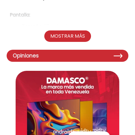
Pantalla:
Tamaño:
27 pulgadas
Resolución:
2560 x 1440 (QHD)
MOSTRAR MÁS
Tipo de panel:
IPS
Tasa de refresco:
165 Hz
Tiempo de respuesta:
1ms (MPRT)
Opiniones
Relación de aspecto:
16:9
Brillo:
350 cd/m² (típico)
Contraste:
1000:1 (típico)
Ángulo de visión:
178°/178°
Curvatura:
Plano
Diseño y ergonomía:
Soporte :
Permite ajustar la altura del
monitor para una posición de visualización
cómoda.