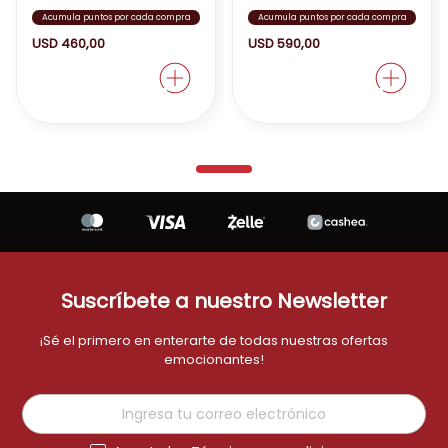
Acumula puntos por cada compra
Acumula puntos por cada compra
USD
460
,
00
USD
590
,
00
Es una buena opción para gamers que buscan
una experiencia fluida y de alta calidad.
Suscríbete a nuestro Newsletter
¡Sé el primero en enterarte de todas nuestras ofertas
emocionantes!