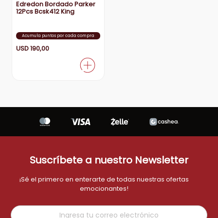
Edredon Bordado Parker
12Pcs Bcsk412 King
aire-acondicionado
9
.
tv
10
.
Acumula puntos por cada compra
USD
190
,
00
Suscríbete a nuestro Newsletter
¡Sé el primero en enterarte de todas nuestras ofertas
emocionantes!