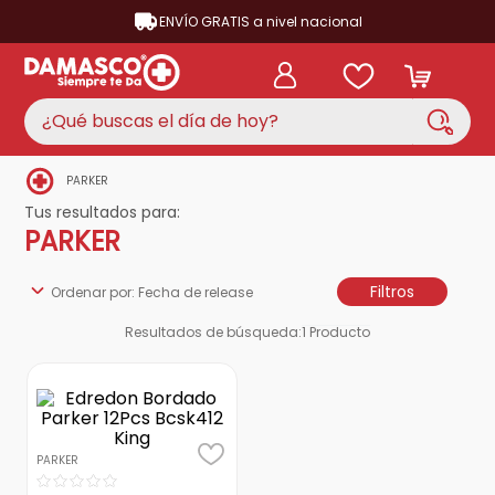
ENVÍO GRATIS a nivel nacional
¿Qué buscas el día de hoy?
PARKER
TÉRMINOS MÁS BUSCADOS
Tus resultados para:
aire acondicionado
1
.
PARKER
nevera
2
.
Filtros
Ordenar por
Fecha de release
lavadora
3
.
Resultados de búsqueda:
1
Producto
cocina
4
.
ventilador
5
.
neveras
6
.
televisor
7
.
PARKER
☆
☆
☆
☆
☆
licuadora
8
.