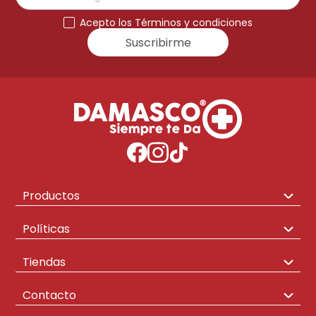
Acepto los Términos y condiciones
Suscribirme
Productos
Congeladores
Políticas
Hogar
Envíos y Cambios
Tiendas
Televisores
Políticas de Compra
Las mercedes
Contacto
Aire Acondicionado