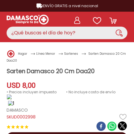
ENVÍO GRATIS a nivel nacional
¿Qué buscas el día de hoy?
TÉRMINOS MÁS BUSCADOS
Hogar
Línea Menor
Sartenes
Sarten Damasco 20 Cm
aire acondicionado
1
.
Daa20
nevera
Sarten Damasco 20 Cm Daa20
2
.
cocina
3
.
USD
8
,
00
lavadora
4
.
• Precios incluyen impuesto
• No incluye costo de envío
ventilador
5
.
DAMASCO
televisor
6
.
D0002998
licuadora
7
.
★
★
★
★
★
neveras
8
.