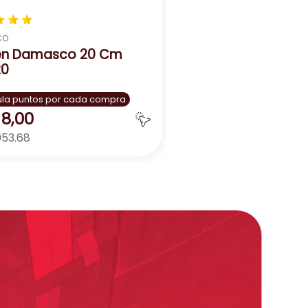
★
★
★
CO
en Damasco 20 Cm
20
la puntos por cada compra
8
,
00
053.68
Agregar
＋