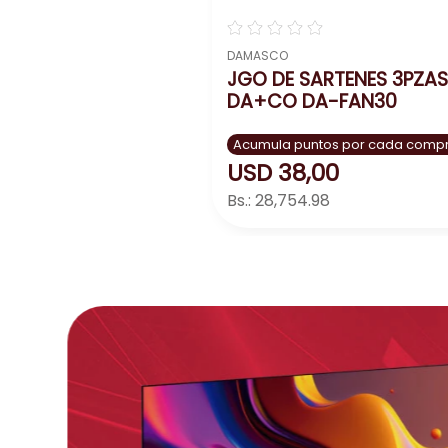
☆
☆
☆
☆
☆
DAMASCO
JGO DE SARTENES 3PZAS
DA+CO DA-FAN30
Acumula puntos por cada comp
USD
38
,
00
Bs.:
28,754.98
Agregar
－
＋