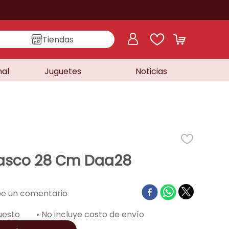
Tiendas
nal
Juguetes
Noticias
asco 28 Cm Daa28
uesto
• No incluye costo de envío