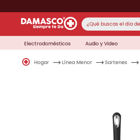
¿Qué buscas el día de 
Electrodomésticos
Audio y Video
TÉRMINO
aire 
1
.
Hogar
Línea Menor
Sartenes
never
2
.
cocin
3
.
lavad
4
.
venti
5
.
licua
6
.
televi
7
.
never
8
.