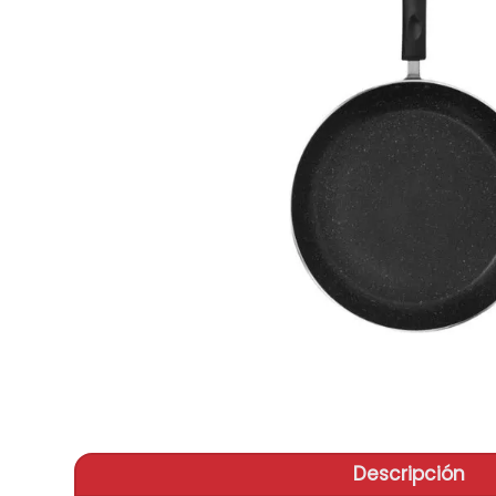
aire-
9
.
tv
10
.
Descripción