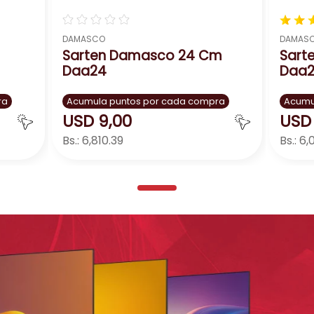
☆
☆
☆
☆
☆
★
★
DAMASCO
DAMAS
Sarten Damasco 24 Cm
Sart
Daa24
Daa
ra
Acumula puntos por cada compra
Acumu
USD
9
,
00
USD
Bs.:
6,810.39
Bs.:
6,
Agregar
－
＋
－