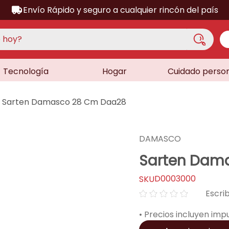
Envío Rápido y seguro a cualquier rincón del país
hoy?
Tecnología
Hogar
Cuidado perso
S MÁS BUSCADOS
acondicionado
Sarten Damasco 28 Cm Daa28
a
a
DAMASCO
ora
Sarten Dam
lador
D0003000
dora
☆
☆
☆
☆
☆
sor
• Precios incluyen imp
as