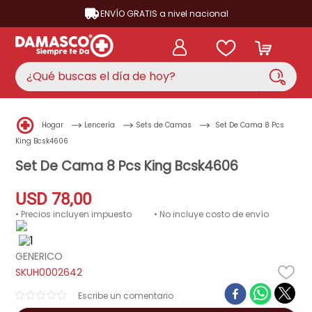
ENVÍO GRATIS a nivel nacional
¿Qué buscas el día de hoy?
TÉRMINOS MÁS BUSCADOS
Hogar
Lencería
Sets de Camas
Set De Cama 8 Pcs
aire acondicionado
1
.
King Bcsk4606
nevera
Set De Cama 8 Pcs King Bcsk4606
2
.
lavadora
3
.
USD
78
,
00
cocina
4
.
• Precios incluyen impuesto
• No incluye costo de envío
ventilador
5
.
GENERICO
neveras
6
.
H0002642
televisor
7
.
☆
☆
☆
☆
☆
licuadora
8
.