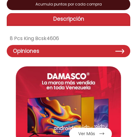
Acumula puntos por cada compra
aire-acondicionado
9
.
Descripción
tv
10
.
8 Pcs King Bcsk4606
Opiniones
Ver Más