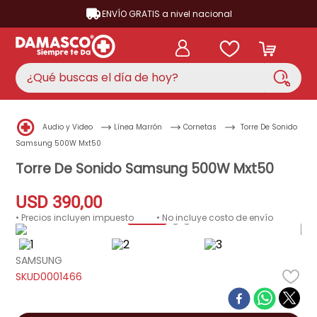
ENVÍO GRATIS a nivel nacional
¿Qué buscas el día de hoy?
TÉRMINOS MÁS BUSCADOS
Audio y Video
Línea Marrón
Cornetas
Torre De Sonido
aire acondicionado
1
.
Samsung 500W Mxt50
nevera
Torre De Sonido Samsung 500W Mxt50
2
.
cocina
3
.
USD
390
,
00
lavadora
4
.
• Precios incluyen impuesto
• No incluye costo de envío
ventilador
5
.
SAMSUNG
licuadora
6
.
D0001466
televisor
7
.
neveras
8
.