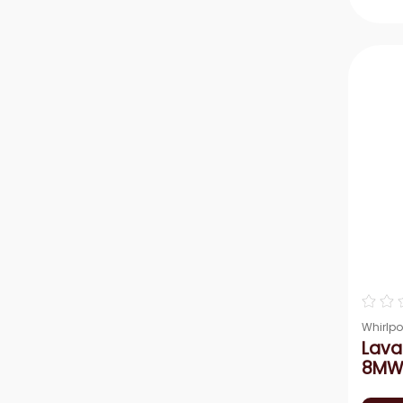
－
☆
☆
Whirlpo
Lava
8MW