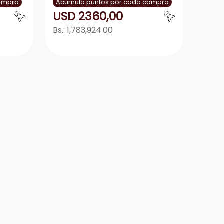
compra
Acumula puntos por cada compra
USD
2360
,
00
Bs.:
1,783,924.00
r
Agregar
－
＋