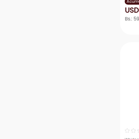
Acumu
USD
Bs.:
59
－
☆
☆