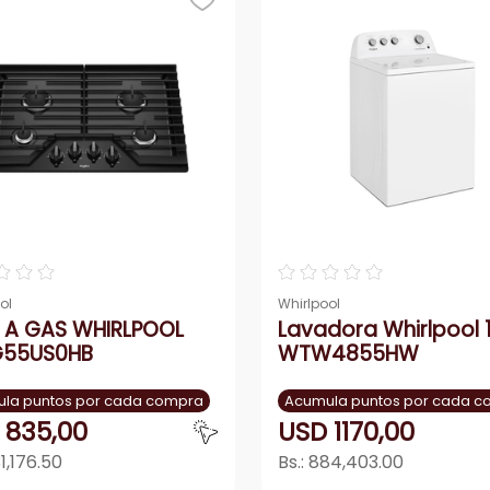
ono
acondicionado
☆
☆
☆
☆
☆
☆
☆
☆
ol
Whirlpool
 A GAS WHIRLPOOL
Lavadora Whirlpool 
55US0HB
WTW4855HW
la puntos por cada compra
Acumula puntos por cada 
835
,
00
USD
1170
,
00
1,176.50
Bs.:
884,403.00