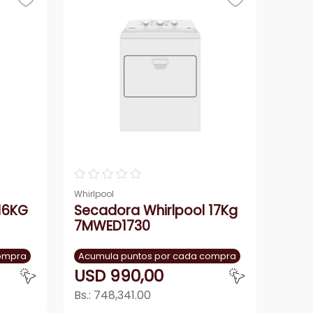
☆
☆
☆
☆
☆
Whirlpool
16KG
Secadora Whirlpool 17Kg
7MWED1730
compra
Acumula puntos por cada compra
USD
990
,
00
Bs.:
748,341.00