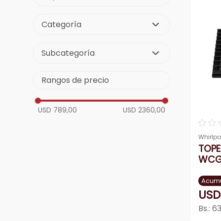
telef
9
.
Electrodomésticos
aire-
10
.
Categoría
Linea Blanca
Subcategoría
Lavadoras
Rangos de precio
Cocinas
Topes a Gas
Secadoras
USD 789,00
USD 2360,00
☆
☆
Whirlpo
TOPE
WCG
Acumu
USD
Bs.:
63