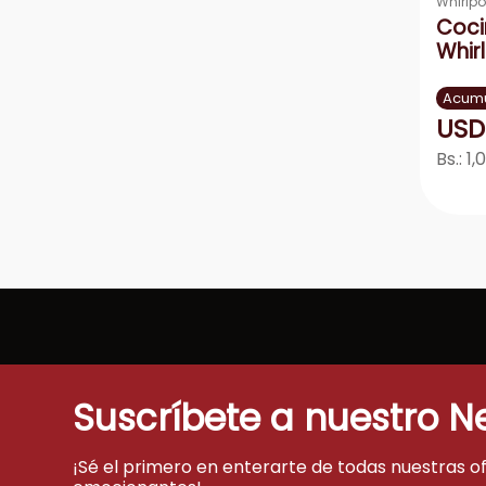
Whirlpo
Coci
Whir
Acumu
USD
Bs.:
1,
－
Suscríbete a nuestro N
¡Sé el primero en enterarte de todas nuestras o