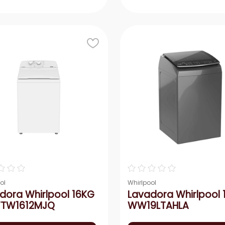
Agregar
Agrega
＋
－
＋
☆
☆
☆
☆
☆
☆
☆
☆
ol
Whirlpool
dora Whirlpool 16KG
Lavadora Whirlpool 
TW1612MJQ
WW19LTAHLA