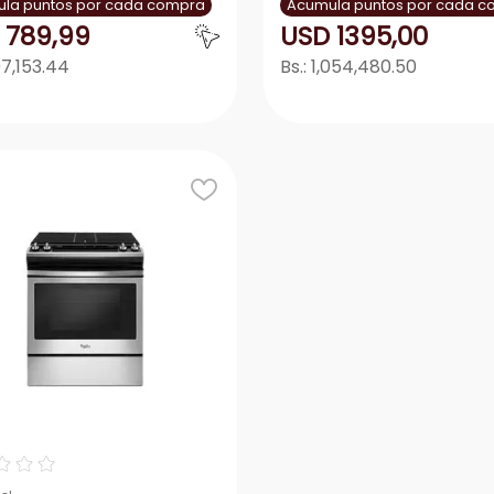
la puntos por cada compra
Acumula puntos por cada 
789
,
99
USD
1395
,
00
7,153.44
Bs.:
1,054,480.50
Agregar
Agrega
＋
－
＋
☆
☆
☆