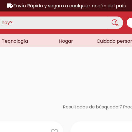
Envío Rápido y seguro a cualquier rincón del país
hoy?
Tecnología
Hogar
Cuidado perso
S MÁS BUSCADOS
acondicionado
a
a
ora
lador
sor
Resultados de búsqueda:
7
Pro
dora
as