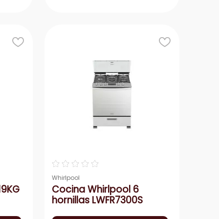
r
Agregar
－
＋
☆
☆
☆
☆
☆
Whirlpool
19KG
Cocina Whirlpool 6
hornillas LWFR7300S