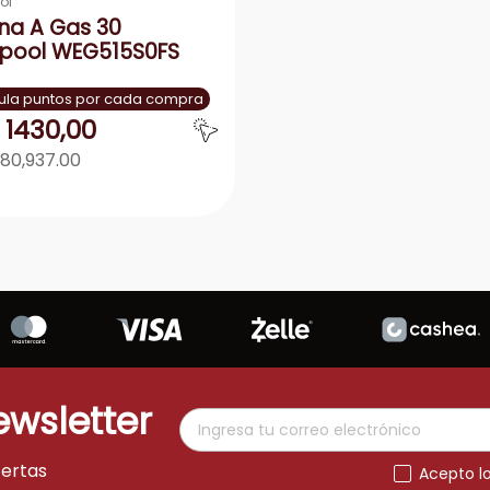
ol
na A Gas 30
lpool WEG515S0FS
la puntos por cada compra
1430
,
00
080,937.00
Agregar
＋
ewsletter
fertas
Acepto l