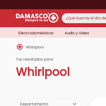
¿Qué buscas el día de 
Electrodomésticos
Audio y Video
TÉRMINO
aire 
1
.
Whirlpool
never
2
.
cocin
3
.
Tus resultados para:
lavad
Whirlpool
4
.
venti
5
.
televi
6
.
licua
7
.
never
8
.
Departamento