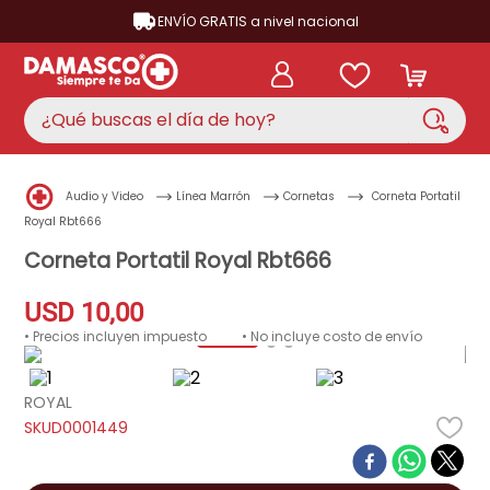
ENVÍO GRATIS a nivel nacional
¿Qué buscas el día de hoy?
TÉRMINOS MÁS BUSCADOS
Audio y Video
Línea Marrón
Cornetas
Corneta Portatil
aire acondicionado
1
.
Royal Rbt666
nevera
Corneta Portatil Royal Rbt666
2
.
cocina
3
.
USD
10
,
00
lavadora
4
.
• Precios incluyen impuesto
• No incluye costo de envío
ventilador
5
.
ROYAL
licuadora
6
.
D0001449
televisor
7
.
neveras
8
.