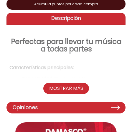
Acumula puntos por cada compra
aire-acondicionado
9
.
Descripción
tv
10
.
Perfectas para llevar tu música
a todas partes
Características principales:
Conectividad:
Bluetooth 4.0 para una
conexión inalámbrica fácil con tu
MOSTRAR MÁS
smartphone, tablet u otros dispositivos.
Potencia:
3W, ofrece un sonido claro y
nítido para su tamaño compacto.
Opiniones
Rango de frecuencia:
150Hz - 18kHz, cubre
un rango de audio adecuado para la
mayoría de los géneros musicales.
Modos de reproducción:
Bluetooth