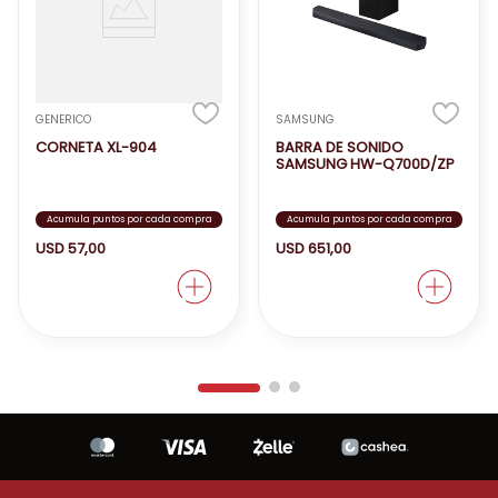
música desde diversas fuentes.
Precio accesible:
Las cornetas portátiles
suelen ser más económicas que otros
sistemas de audio.
Fácil de usar:
Los controles son sencillos e
GENERICO
SAMSUNG
intuitivos.
CORNETA XL-904
BARRA DE SONIDO
SAMSUNG HW-Q700D/ZP
Acumula puntos por cada compra
Acumula puntos por cada compra
USD
57
,
00
USD
651
,
00