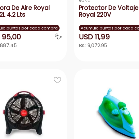
ROYAL
dora De Aire Royal
Protector De Voltaje
L 4.2 Lts
Royal 220V
la puntos por cada compra
Acumula puntos por cada 
95
,
00
USD
11
,
99
,887.45
Bs.:
9,072.95
Agregar
Agrega
＋
－
＋