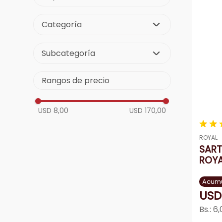
aire-
9
.
Electrodomésticos
tv
10
.
Categoría
Hogar
Audio y vídeo
Linea Menor
Subcategoría
Línea Marrón
Linea Blanca
Ventiladores
Rangos de precio
Protectores de voltaje
La plancha como vapor
Microondas
Licuadoras
USD 8,00
USD 170,00
Hornos Tostadores
★
★
Freidoras de Aire
Freidoras de Aceite
ROYAL
Cónetas
Batidoras
SART
Batidoras de Manos
ROYA
Acumu
USD
Bs.:
6,