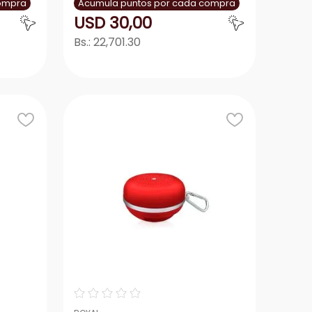
compra
Acumula puntos por cada compra
USD
30
,
00
Bs.:
22,701.30
r
Agregar
－
＋
☆
☆
☆
☆
☆