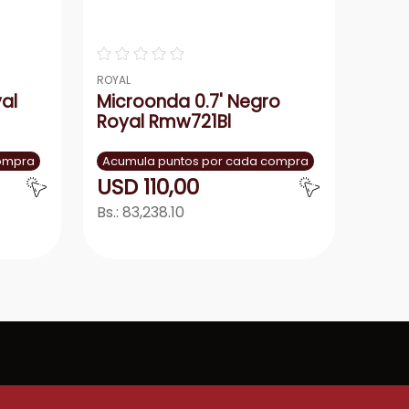
☆
☆
☆
☆
☆
ROYAL
al
Microonda 0.7' Negro
Royal Rmw721Bl
compra
Acumula puntos por cada compra
USD
110
,
00
Bs.:
83,238.10
r
Agregar
－
＋