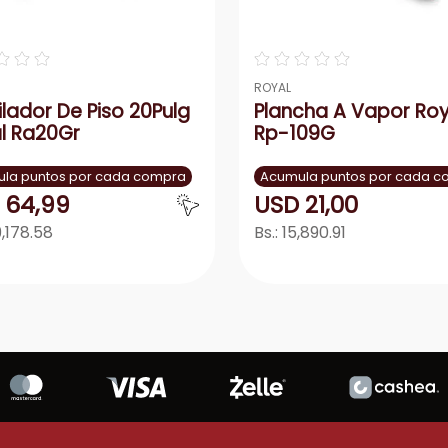
☆
☆
☆
☆
☆
☆
☆
☆
ROYAL
ilador De Piso 20Pulg
Plancha A Vapor Roy
l Ra20Gr
Rp-109G
la puntos por cada compra
Acumula puntos por cada 
64
,
99
USD
21
,
00
,178.58
Bs.:
15,890.91
Agregar
Agrega
＋
－
＋