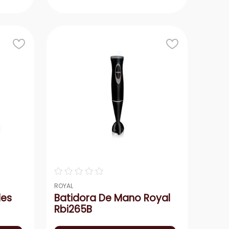
r
Agregar
－
＋
☆
☆
☆
☆
☆
ROYAL
des
Batidora De Mano Royal
Rbi265B