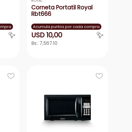
ROYAL
Corneta Portatil Royal
Rbt666
compra
Acumula puntos por cada compra
USD
10
,
00
Bs.:
7,567.10
r
Agregar
－
＋