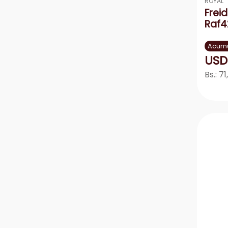
ROYAL
Frei
Raf42
Acumu
USD
Bs.:
71
－