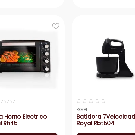
Agregar
Agrega
＋
－
＋
☆
☆
☆
☆
☆
☆
☆
☆
ROYAL
a Horno Electrico
Batidora 7Velocida
l Rh45
Royal Rbt504