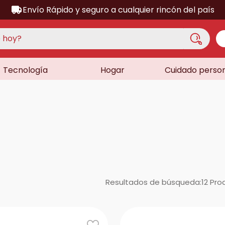
Envío Rápido y seguro a cualquier rincón del país
hoy?
Tecnología
Hogar
Cuidado perso
S MÁS BUSCADOS
acondicionado
a
a
ora
lador
dora
Resultados de búsqueda:
12
Pro
sor
as