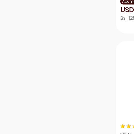
Acumu
USD
Bs.:
12
－
★
★