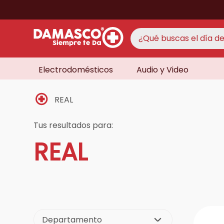
¿Qué buscas el día de 
Electrodomésticos
Audio y Video
TÉRMINO
aire 
1
.
REAL
never
2
.
cocin
3
.
Tus resultados para:
lavad
REAL
4
.
venti
5
.
licua
6
.
televi
7
.
never
8
.
Departamento