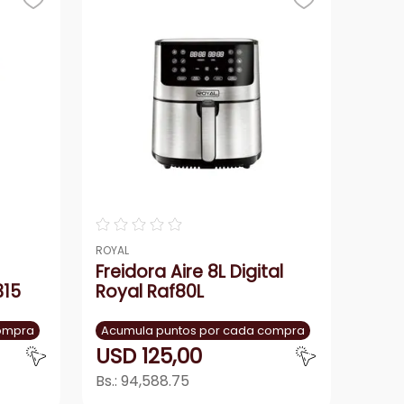
☆
☆
☆
☆
☆
ROYAL
Freidora Aire 8L Digital
315
Royal Raf80L
compra
Acumula puntos por cada compra
USD
125
,
00
Bs.:
94,588.75