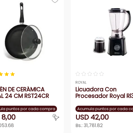
acondicionado
★
★
★
☆
☆
☆
☆
☆
ROYAL
ÉN DE CERÁMICA
Licuadora Con
L 24 CM RST24CR
Procesador Royal Rl
la puntos por cada compra
Acumula puntos por cada 
8
,
00
USD
42
,
00
053.68
Bs.:
31,781.82