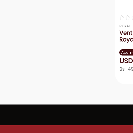
☆
☆
ROYAL
Vent
Roya
Acumu
USD
Bs.:
49
－