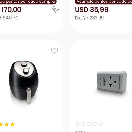
la puntos por cada compra
Acumula puntos por cada 
170
,
00
USD
35
,
99
8,640.70
Bs.:
27,233.99
Agregar
Agrega
＋
－
＋
★
★
★
☆
☆
☆
☆
☆