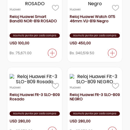
aire-acondicionado
9
.
Huawei
Huawei
Reloj Huawei Smart
Reloj Huawei Watch GT5
tv
10
.
Band10 NOR-B19 ROSADO
46mm VLI-B19 Negro
Acumula puntos por cada compra
Acumula puntos por cada compra
USD
100
,
00
USD
450
,
00
Bs.:
75,671.00
Bs.:
340,519.50
Huawei
Huawei
Reloj Huawei Fit-3 SLO-B09
Reloj Huawei Fit-3 SLO-B09
Rosado
NEGRO
Acumula puntos por cada compra
Acumula puntos por cada compra
USD
280
,
00
USD
280
,
00