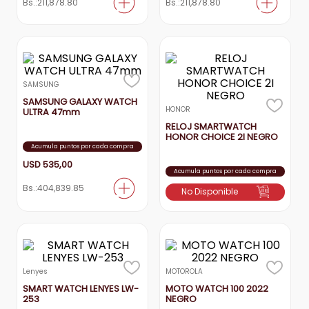
Bs.:
211,878.80
Bs.:
211,878.80
SAMSUNG
SAMSUNG GALAXY WATCH
HONOR
ULTRA 47mm
RELOJ SMARTWATCH
HONOR CHOICE 2I NEGRO
Acumula puntos por cada compra
USD
535
,
00
Acumula puntos por cada compra
Bs.:
404,839.85
No Disponible
Lenyes
MOTOROLA
SMART WATCH LENYES LW-
MOTO WATCH 100 2022
253
NEGRO