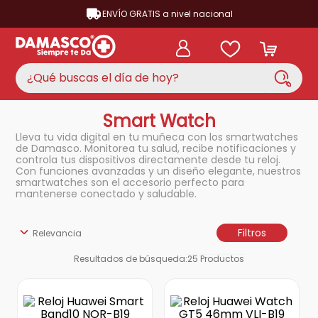
ENVÍO GRATIS a nivel nacional
¿Qué buscas el día de hoy?
Smart Watch
TÉRMINOS MÁS BUSCADOS
Lleva tu vida digital en tu muñeca con los smartwatches
aire acondicionado
1
.
de Damasco. Monitorea tu salud, recibe notificaciones y
controla tus dispositivos directamente desde tu reloj.
nevera
2
.
Con funciones avanzadas y un diseño elegante, nuestros
smartwatches son el accesorio perfecto para
lavadora
3
.
mantenerse conectado y saludable.
cocina
4
.
Filtros
Relevancia
ventilador
5
.
Resultados de búsqueda:
25
Productos
neveras
6
.
televisor
7
.
licuadora
8
.