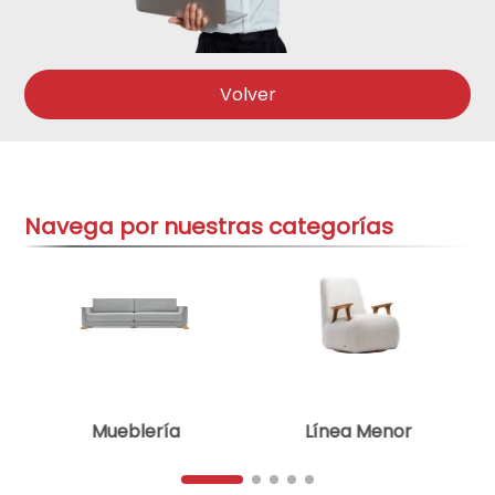
aire-acondicionado
9
.
tv
10
.
Volver
Navega por nuestras categorías
Mueblería
Línea Menor