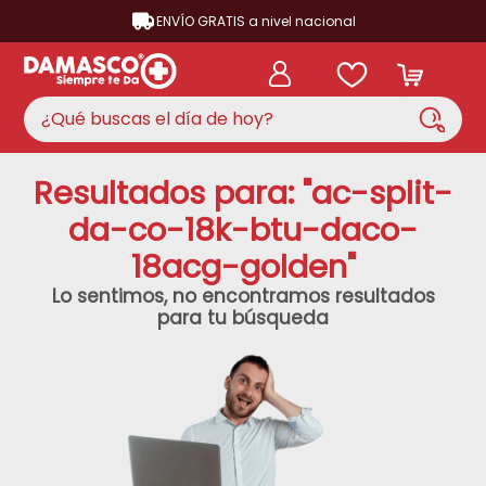
ENVÍO GRATIS a nivel nacional
¿Qué buscas el día de hoy?
TÉRMINOS MÁS BUSCADOS
Resultados para: "
ac-split-
aire acondicionado
1
.
da-co-18k-btu-daco-
nevera
18acg-golden
"
2
.
cocina
Lo sentimos, no encontramos resultados
3
.
para tu búsqueda
lavadora
4
.
ventilador
5
.
neveras
6
.
televisor
7
.
licuadora
8
.