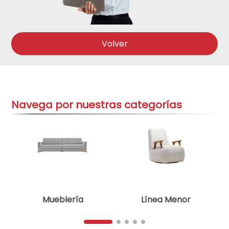
aire-acondicionado
9
.
cocinas
10
.
Volver
Navega por nuestras categorías
Mueblería
Línea Menor