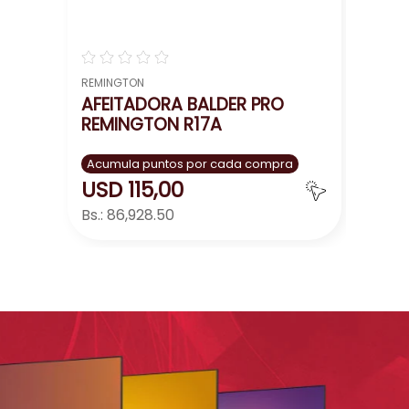
☆
☆
☆
☆
☆
REMINGTON
AFEITADORA BALDER PRO
REMINGTON R17A
Acumula puntos por cada compra
USD
115
,
00
Bs.:
86,928.50
Agregar
－
＋