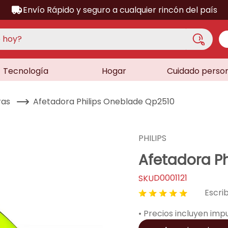
Envío Rápido y seguro a cualquier rincón del país
hoy?
Tecnología
Hogar
Cuidado perso
S MÁS BUSCADOS
acondicionado
ras
Afetadora Philips Oneblade Qp2510
a
a
PHILIPS
ora
Afetadora P
lador
D0001121
sor
★
★
★
★
★
dora
• Precios incluyen imp
as