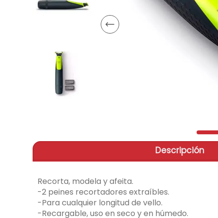
aire-
9
.
telef
10
.
Descripción
Recorta, modela y afeita.
-2 peines recortadores extraíbles.
-Para cualquier longitud de vello.
-Recargable, uso en seco y en húmedo.