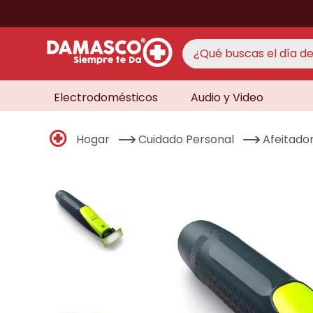
¿Qué buscas el día de 
Electrodomésticos
Audio y Video
TÉRMINO
aire 
1
.
Hogar
Cuidado Personal
Afeitado
never
2
.
cocin
3
.
lavad
4
.
venti
5
.
televi
6
.
licua
7
.
never
8
.