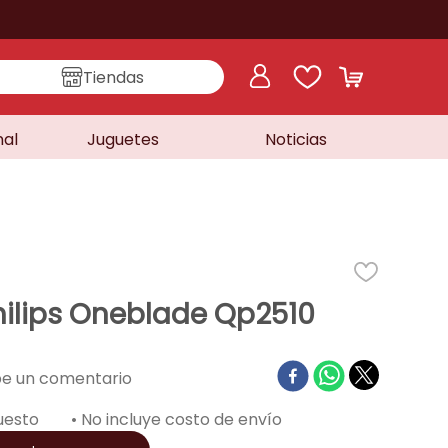
Tiendas
nal
Juguetes
Noticias
hilips Oneblade Qp2510
uesto
• No incluye costo de envío