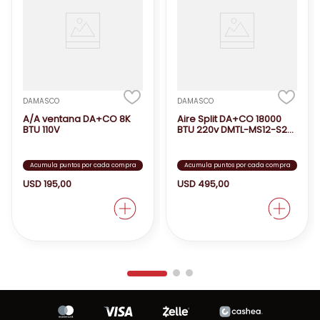
DAMASCO
DAMASCO
A/A ventana DA+CO 8K
Aire Split DA+CO 18000
BTU 110V
BTU 220v DMTL-MS12-S2
SILVER
Acumula puntos por cada compra
Acumula puntos por cada compra
USD
195
,
00
USD
495
,
00