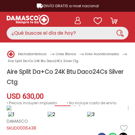
ENVÍO GRATIS a nivel nacional
¿Qué buscas el día de hoy?
TÉRMINOS MÁS BUSCADOS
Electrodomésticos
Línea Blanca
Aires Acondicionados
aire acondicionado
1
.
Aire Split Da+Co 24K Btu Daco24Cs Silver Ctg
nevera
Aire Split Da+Co 24K Btu Daco24Cs Silver
2
.
Ctg
lavadora
3
.
cocina
4
.
USD
630
,
00
ventilador
5
.
• Precios incluyen impuesto
• No incluye costo de envío
neveras
6
.
DAMASCO
televisor
7
.
D0006438
licuadora
8
.