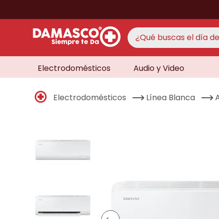
¿Qué buscas el día de 
Electrodomésticos
Audio y Video
TÉRMINO
aire 
1
.
Electrodomésticos
Línea Blanca
never
2
.
cocin
3
.
lavad
4
.
venti
5
.
licua
6
.
televi
7
.
never
8
.