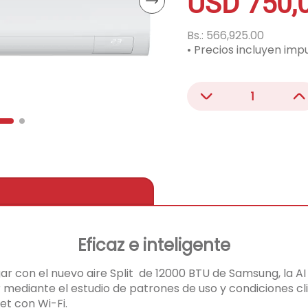
USD
750
,
acondicionado
Bs.:
566,925.00
• Precios incluyen imp
－
＋
Eficaz e inteligente
hogar con el nuevo aire Split de 12000 BTU de Samsung, la 
 mediante el estudio de patrones de uso y condiciones c
t con Wi-Fi.