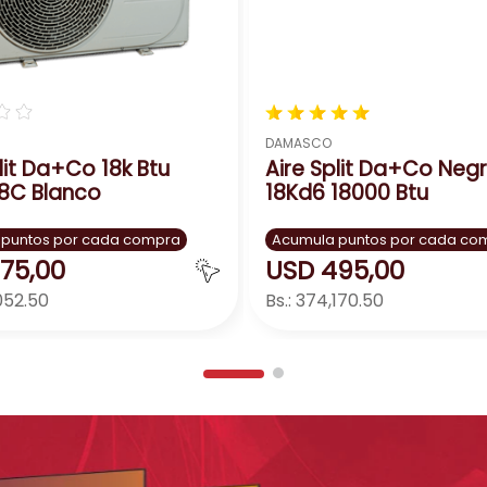
☆
☆
★
★
★
★
★
DAMASCO
lit Da+Co 18k Btu
Aire Split Da+Co Neg
8C Blanco
18Kd6 18000 Btu
 puntos por cada compra
Acumula puntos por cada co
75
,
00
USD
495
,
00
052.50
Bs.:
374,170.50
Agregar
Agreg
＋
－
＋