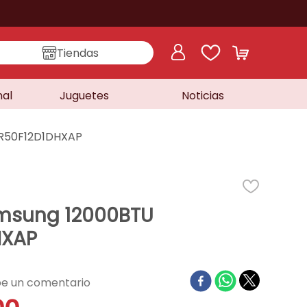
Tiendas
nal
Juguetes
Noticias
AR50F12D1DHXAP
Samsung 12000BTU
HXAP