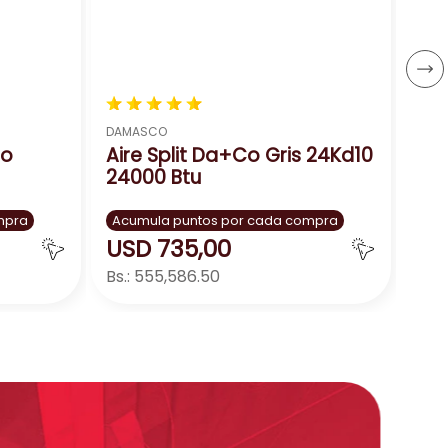
Bs.:
－
★
★
★
★
★
DAMASCO
ro
Aire Split Da+Co Gris 24Kd10
24000 Btu
mpra
Acumula puntos por cada compra
USD
735
,
00
Bs.:
555,586.50
ar
Agregar
－
＋