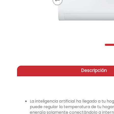
aire-
9
.
tv
10
.
Descripción
La inteligencia artificial ha llegado a tu 
puede regular la temperatura de tu hogar
energía solamente conectándolo a interne