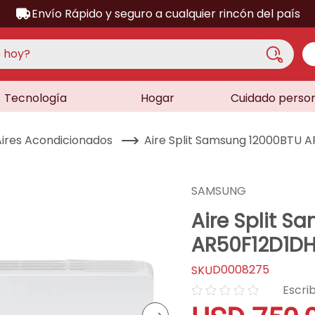
Envío Rápido y seguro a cualquier rincón del país
hoy?
Tecnología
Hogar
Cuidado perso
S MÁS BUSCADOS
acondicionado
Aires Acondicionados
Aire Split Samsung 12000BTU 
a
a
SAMSUNG
ora
Aire Split 
lador
AR50F12D1D
dora
D0008275
sor
☆
☆
☆
☆
☆
as