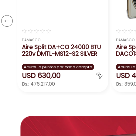
☆
☆
☆
☆
☆
☆
☆
☆
DAMASCO
DAMASCO
Aire Split DA+CO 24000 BTU
Aire Sp
220v DMTL-MS12-S2 SILVER
DACO1
Acumula puntos por cada compra
Acumula
USD
630
,
00
USD
4
Bs.:
476,217.00
Bs.:
359,
Agregar
－
＋
－