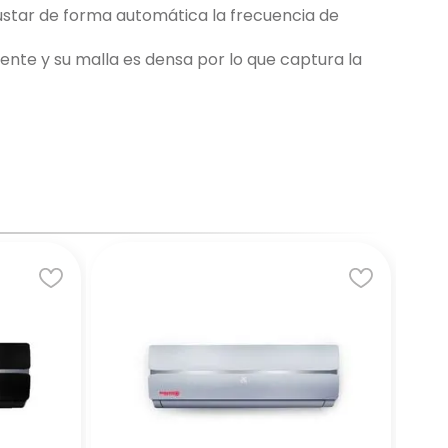
justar de forma automática la frecuencia de
amente y su malla es densa por lo que captura la
★
DAM
Ai
Mw
Acu
US