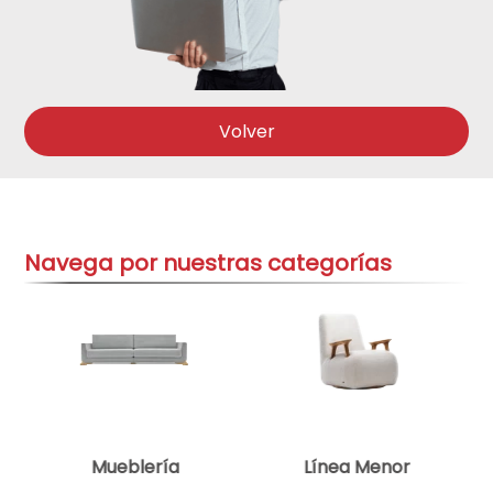
telefono
9
.
aire-acondicionado
10
.
Volver
Navega por nuestras categorías
Mueblería
Línea Menor