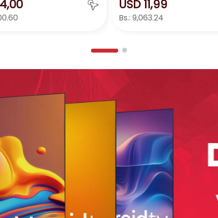
4
,
00
USD
11
,
99
00.60
Bs.:
9,063.24
Agregar
Agreg
＋
－
＋