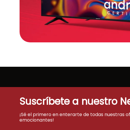
Suscríbete a nuestro N
¡Sé el primero en enterarte de todas nuestras o
emocionantes!