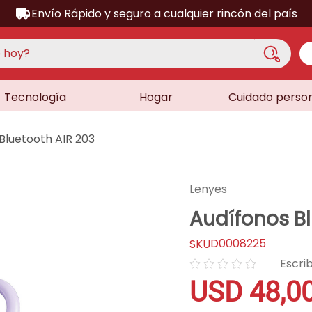
Envío Rápido y seguro a cualquier rincón del país
hoy?
Tecnología
Hogar
Cuidado perso
S MÁS BUSCADOS
acondicionado
Bluetooth AIR 203
a
a
Lenyes
ora
Audífonos Bl
lador
D0008225
sor
☆
☆
☆
☆
☆
dora
USD
48
,
0
as