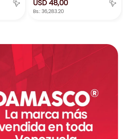
USD
48
,
00
Bs.:
36,283.20
ar
Agregar
－
＋