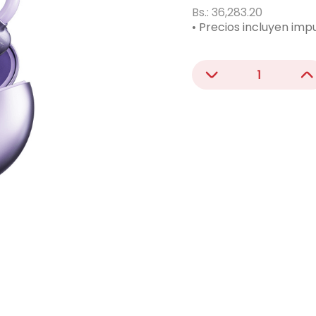
acondicionado
Bs.:
36,283.20
• Precios incluyen imp
ono
－
＋