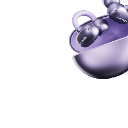
aire-
9
.
telef
10
.