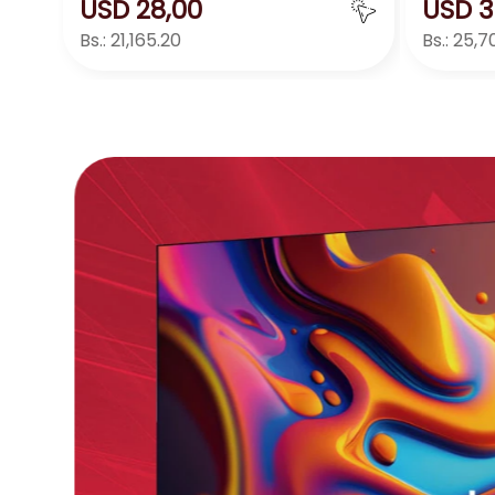
USD
28
,
00
USD
3
Bs.:
21,165.20
Bs.:
25,7
Agregar
－
＋
－