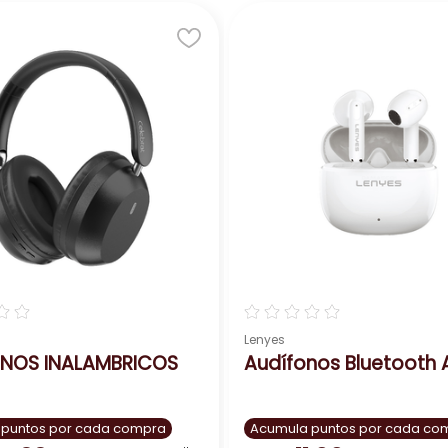
☆
☆
☆
☆
☆
☆
☆
Lenyes
ONOS INALAMBRICOS
Aud
 puntos por cada compra
Acumula puntos por cada co