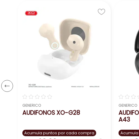
uds
☆
☆
☆
☆
☆
☆
☆
☆
GENERICO
GENERICO
AUDIFONOS XO-G28
AUDIF
A43
Acumula puntos por cada compra
Acumula