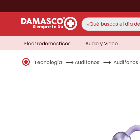
¿Qué buscas el día de 
Electrodomésticos
Audio y Video
TÉRMINO
aire 
1
.
Tecnología
Audífonos
Audífonos 
never
2
.
cocin
3
.
lavad
4
.
venti
5
.
televi
6
.
licua
7
.
never
8
.