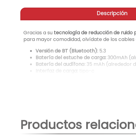
Descripción
Gracias a su
tecnología de reducción de ruido
para mayor comodidad, olvídate de los cables
Versión de BT (Bluetooth):
5.3
Batería del estuche de carga:
300mAh (alr
Batería del audífono:
35 mAh (alrededor d
Interfaz de carga:
tipo-c
Tiempo de reproducción de música:
4 hor
Tiempo de llamada:
2 horas
Rango de respuesta de frecuencia:
2.40G
Sensibilidad de los audífonos:
107±3dB
Sensibilidad del micrófono:
-42±2dB
Altavoz:
Φ13mm
Cargador:
Tipo C
Productos relacio