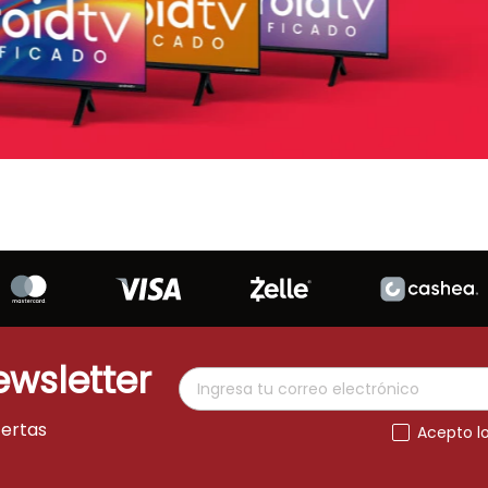
ewsletter
fertas
Acepto l