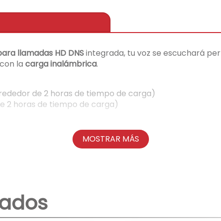
 para llamadas HD DNS
integrada, tu voz se escuchará perf
 con la
carga inalámbrica
.
ededor de 2 horas de tiempo de carga)
e 2 horas de tiempo de carga)
as (aproximadamente al 80% de volumen)
MOSTRAR MÁS
HZ-2.480GHZ
nados