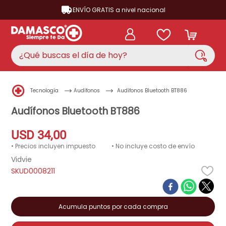
ENVÍO GRATIS a nivel nacional
¿Qué buscas el día de hoy?
TÉRMINOS MÁS BUSCADOS
Tecnología
Audífonos
Audífonos Bluetooth BT886
aire acondicionado
1
.
Audífonos Bluetooth BT886
nevera
2
.
USD
34
,
00
cocina
3
.
• Precios incluyen impuesto
• No incluye costo de envío
lavadora
4
.
Vidvie
D0008211
ventilador
5
.
licuadora
6
.
televisor
Acumula puntos por cada compra
7
.
neveras
8
.