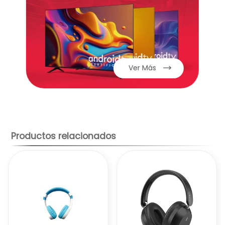
Interfaz de carga:
tipo-c
Tiempo de reproducción de música:
5
horas (aproximadamente al 80% de
volumen)
Tiempo de llamada:
3 horas
Rango de respuesta de frecuencia:
Ver Más
2.40GHZ-2.480GHZ
Sensibilidad de los audífonos:
107±3dB
Sensibilidad del micrófono:
-42±2dB
Altavoz:
Φ13mm
Cargador:
Tipo C
Productos relacionados