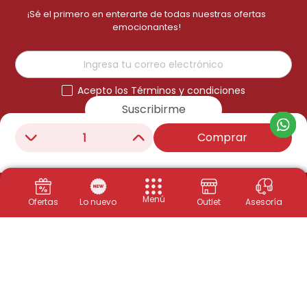
¡Sé el primero en enterarte de todas nuestras ofertas
emocionantes!
Acepto los Términos y condiciones
Suscribirme
Comprar
－
＋
Menú
Ofertas
Lo nuevo
Outlet
Asesoría
Productos
Congeladores
Políticas