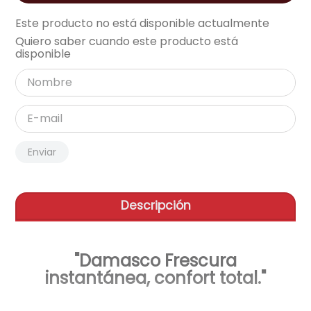
aire-acondicionado
Este producto no está disponible actualmente
9
.
Quiero saber cuando este producto está
tv
10
.
disponible
Enviar
Descripción
"Damasco Frescura
instantánea, confort total."