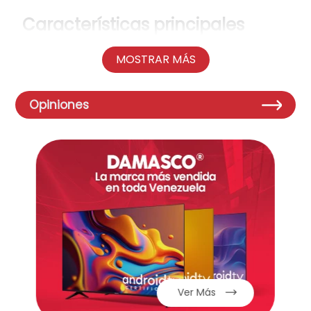
Características principales
Potencia de 12000 BTU
: Es ideal para
MOSTRAR MÁS
habitaciones de tamaño mediano a
pequeño.
Voltaje de 110V
: Este es el voltaje estándar
Opiniones
en muchos hogares, lo que facilita su
instalación sin necesidad de adaptadores.
Diseño de ventana
: Este tipo de aire
acondicionado se instala directamente en
una ventana, lo que lo hace ideal para
espacios donde no se requiere una
instalación compleja.
Funciones básicas de enfriamiento
: Enfría
el ambiente de manera eficiente,
proporcionando alivio en días calurosos.
Fácil instalación
: Su diseño de ventana
facilita la instalación y el mantenimiento.
Ver Más