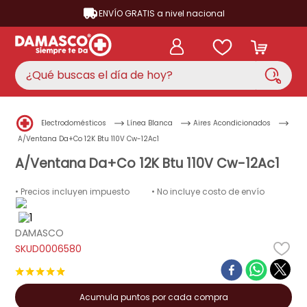
ENVÍO GRATIS a nivel nacional
¿Qué buscas el día de hoy?
TÉRMINOS MÁS BUSCADOS
Electrodomésticos
Línea Blanca
Aires Acondicionados
aire acondicionado
1
.
A/Ventana Da+Co 12K Btu 110V Cw-12Ac1
nevera
A/Ventana Da+Co 12K Btu 110V Cw-12Ac1
2
.
lavadora
3
.
• Precios incluyen impuesto
• No incluye costo de envío
cocina
4
.
ventilador
DAMASCO
5
.
D0006580
neveras
6
.
★
★
★
★
★
televisor
7
.
Acumula puntos por cada compra
licuadora
8
.