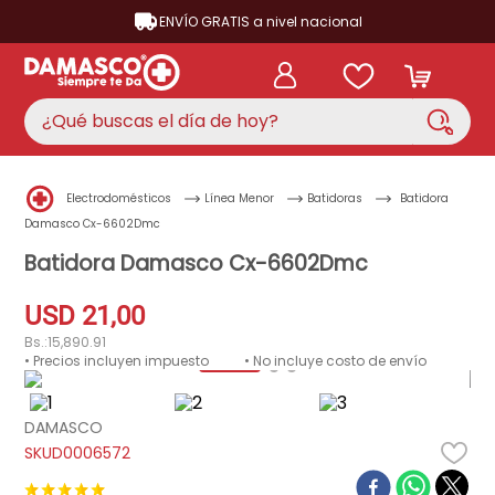
ENVÍO GRATIS a nivel nacional
¿Qué buscas el día de hoy?
TÉRMINOS MÁS BUSCADOS
Electrodomésticos
Línea Menor
Batidoras
Batidora
aire acondicionado
1
.
Damasco Cx-6602Dmc
nevera
Batidora Damasco Cx-6602Dmc
2
.
lavadora
3
.
USD
21
,
00
cocina
4
.
Bs.:
15,890.91
• Precios incluyen impuesto
• No incluye costo de envío
ventilador
5
.
neveras
6
.
DAMASCO
televisor
D0006572
7
.
licuadora
8
.