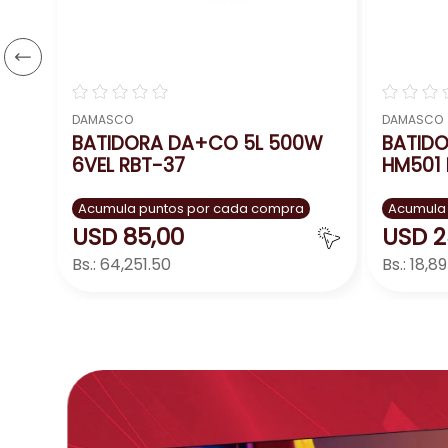
☆
☆
☆
☆
☆
☆
☆
☆
DAMASCO
DAMASCO
BATIDORA DA+CO 5L 500W
BATID
6VEL RBT-37
HM501
Acumula puntos por cada compra
Acumula
USD
85
,
00
USD
2
Bs.:
64,251.50
Bs.:
18,8
Agregar
－
＋
－