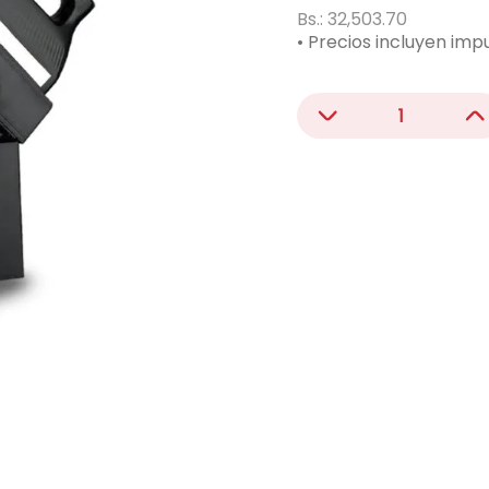
ono
Bs.:
32,503.70
• Precios incluyen imp
acondicionado
－
＋