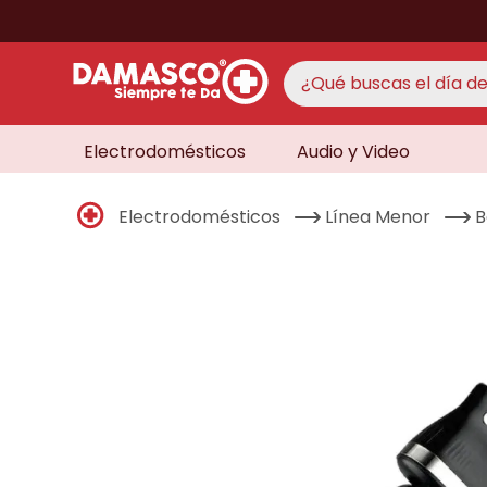
¿Qué buscas el día de 
Electrodomésticos
Audio y Video
TÉRMINO
aire 
1
.
Electrodomésticos
Línea Menor
B
never
2
.
cocin
3
.
lavad
4
.
venti
5
.
televi
6
.
licua
7
.
never
8
.