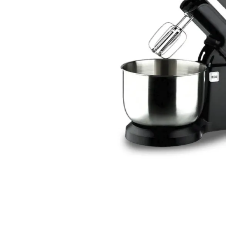
telef
9
.
aire-
10
.