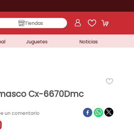
Tiendas
nal
Juguetes
Noticias
amasco Cx-6670Dmc
0