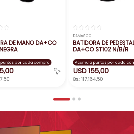
☆
☆
☆
☆
☆
☆
☆
DAMASCO
ORA DE MANO DA+CO
BATIDORA DE PEDESTA
 NEGRA
DA+CO ST102 N/B/R
 puntos por cada compra
Acumula puntos por cada co
5
,
00
USD
155
,
00
97.50
Bs.:
117,164.50
Agregar
Agreg
＋
－
＋