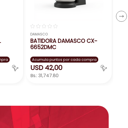
Bs.:
－
☆
☆
☆
☆
☆
DAMASCO
L
BATIDORA DAMASCO CX-
6652DMC
mpra
Acumula puntos por cada compra
USD
42
,
00
Bs.:
31,747.80
ar
Agregar
－
＋