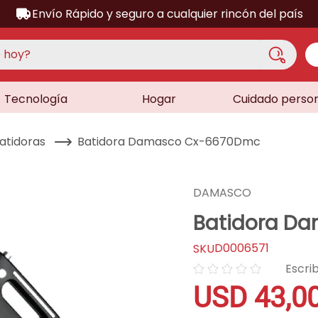
Envío Rápido y seguro a cualquier rincón del país
hoy?
Tecnología
Hogar
Cuidado perso
S MÁS BUSCADOS
acondicionado
atidoras
Batidora Damasco Cx-6670Dmc
a
a
DAMASCO
ora
Batidora D
lador
D0006571
sor
☆
☆
☆
☆
☆
dora
USD
43
,
0
as