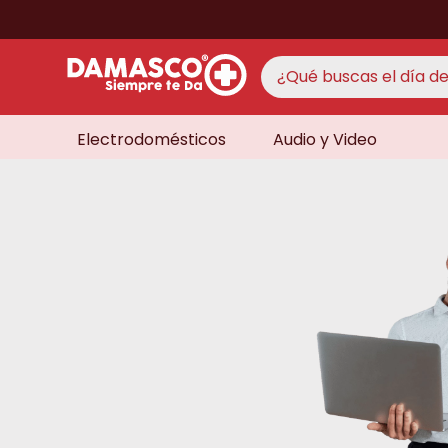
¿Qué buscas el día de 
Electrodomésticos
Audio y Video
TÉRMINO
aire 
1
.
never
2
.
cocin
3
.
lavad
4
.
venti
5
.
televi
6
.
licua
7
.
never
8
.