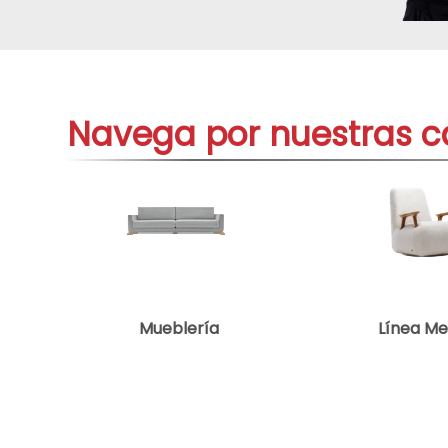
telef
9
.
aire-
10
.
Navega por nuestras c
Mueblería
Línea M