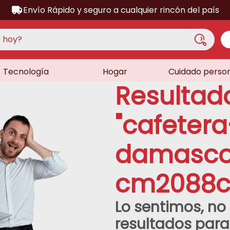
Envío Rápido y seguro a cualquier rincón del país
hoy?
Tecnología
Hogar
Cuidado perso
S MÁS BUSCADOS
Resultad
acondicionado
a
"
cafetera
a
damasc
ora
lador
cm2088
sor
dora
Lo sentimos, n
as
resultados par