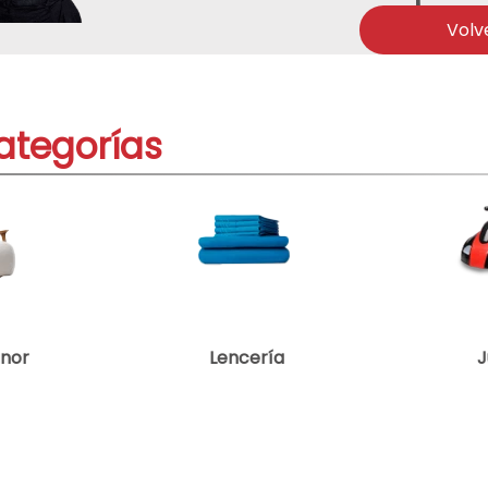
ono
Volv
acondicionado
ategorías
enor
Lencería
J