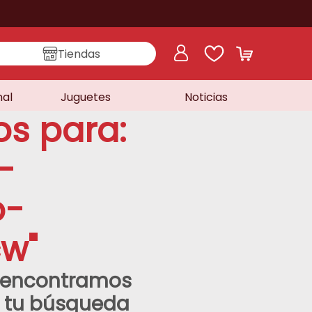
Tiendas
nal
Juguetes
Noticias
os para:
-
o-
cw
"
o encontramos
a tu búsqueda