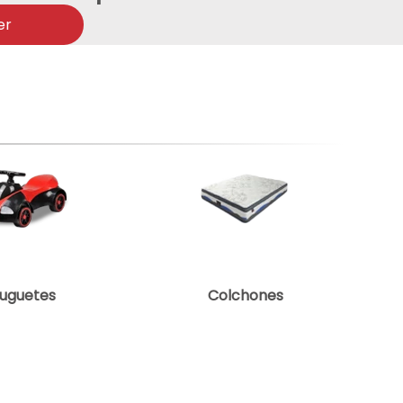
er
uguetes
Colchones