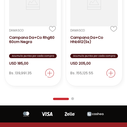
limpia y libre de olores!
DAMASCO
DAMASCO
Campana Da+Co Rhg60
Campana Da+Co
60cm Negra
Hhb912(Ss)
Acumula puntos por cada compra
Acumula puntos por cada compra
USD
185
,
00
USD
205
,
00
Bs.:
139,991.35
Bs.:
155,125.55