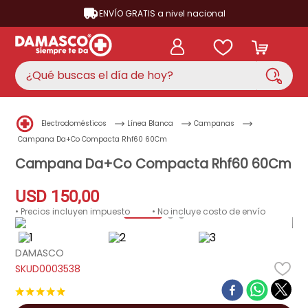
ENVÍO GRATIS a nivel nacional
¿Qué buscas el día de hoy?
TÉRMINOS MÁS BUSCADOS
Electrodomésticos
Línea Blanca
Campanas
aire acondicionado
1
.
Campana Da+Co Compacta Rhf60 60Cm
nevera
Campana Da+Co Compacta Rhf60 60Cm
2
.
lavadora
3
.
USD
150
,
00
cocina
4
.
• Precios incluyen impuesto
• No incluye costo de envío
ventilador
5
.
DAMASCO
neveras
6
.
D0003538
televisor
7
.
★
★
★
★
★
licuadora
8
.