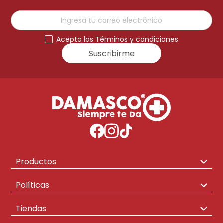
Acepto los Términos y condiciones
Suscribirme
Productos
Congeladores
Políticas
Hogar
Envíos y Cambios
Tiendas