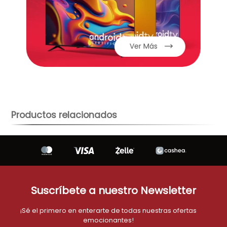
aire-acondicionado
9
.
tv
10
.
Ver Más
Productos relacionados
Suscríbete a nuestro Newsletter
¡Sé el primero en enterarte de todas nuestras ofertas
emocionantes!