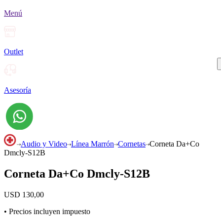
Menú
Outlet
Asesoría
Audio y Video
Línea Marrón
Cornetas
Corneta Da+Co
Dmcly-S12B
Corneta Da+Co Dmcly-S12B
USD
130
,
00
• Precios incluyen impuesto