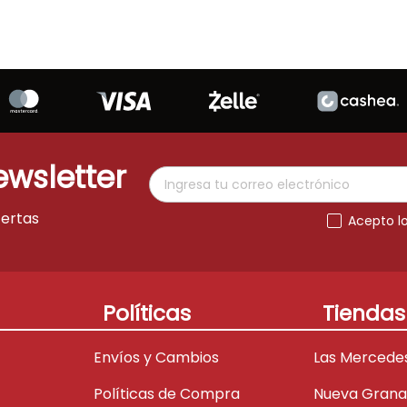
ewsletter
fertas
Acepto l
Políticas
Tiendas
Envíos y Cambios
Las Mercede
Políticas de Compra
Nueva Gran