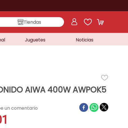
Tiendas
nal
Juguetes
Noticias
SONIDO AIWA 400W AWPOK5
01