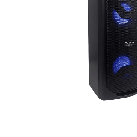
aire-
9
.
telef
10
.