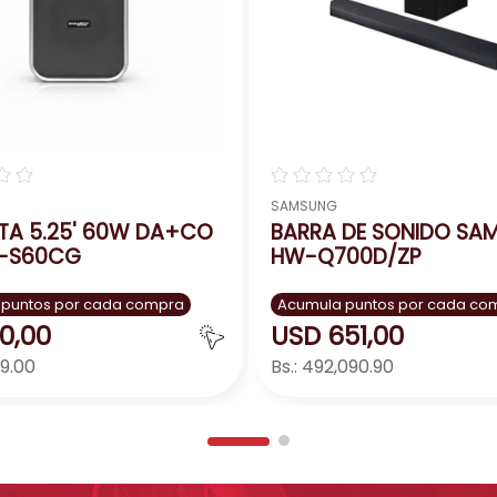
☆
☆
☆
☆
☆
☆
☆
SAMSUNG
TA 5.25' 60W DA+CO
BARRA DE SONIDO SA
-S60CG
HW-Q700D/ZP
 puntos por cada compra
Acumula puntos por cada co
10
,
00
USD
651
,
00
49.00
Bs.:
492,090.90
Agregar
Agreg
＋
－
＋