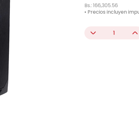
acondicionado
Bs.:
166,305.56
• Precios incluyen imp
ono
－
＋