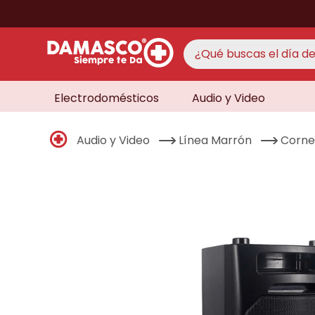
¿Qué buscas el día de 
Electrodomésticos
Audio y Video
TÉRMINO
aire 
1
.
Audio y Video
Línea Marrón
Corne
never
2
.
cocin
3
.
lavad
4
.
venti
5
.
televi
6
.
licua
7
.
never
8
.