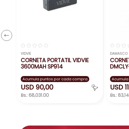
☆
☆
☆
☆
☆
☆
☆
☆
VIDVIE
DAMASCO
CORNETA PORTATIL VIDVIE
CORNE
3600MAH SP914
DMCLY
Acumula puntos por cada compra
Acumula
USD
90
,
00
USD
1
Bs.:
68,031.00
Bs.:
83,1
Agregar
－
＋
－