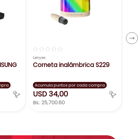
Acu
US
Bs.:
－
☆
☆
☆
☆
☆
Lenyes
MSUNG
Corneta inalámbrica S229
mpra
Acumula puntos por cada compra
USD
34
,
00
Bs.:
25,700.60
ar
Agregar
－
＋