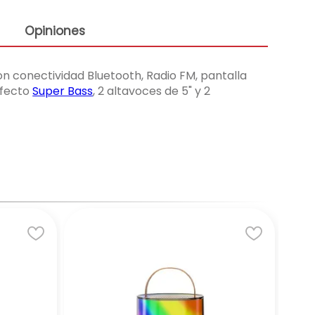
Opiniones
 conectividad Bluetooth, Radio FM, pantalla
efecto
Super Bass
, 2 altavoces de 5" y 2
★
DAM
CO
DS