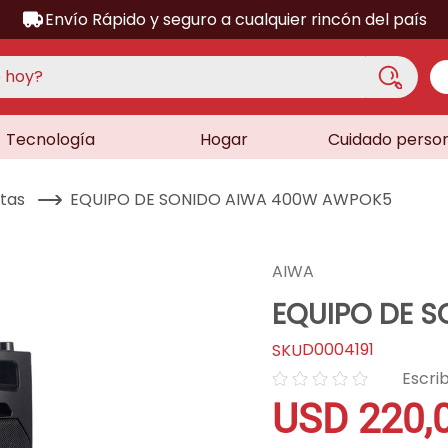
Envío Rápido y seguro a cualquier rincón del país
hoy?
Tecnología
Hogar
Cuidado perso
S MÁS BUSCADOS
acondicionado
tas
EQUIPO DE SONIDO AIWA 400W AWPOK5
a
a
AIWA
ora
EQUIPO DE 
lador
D0004191
sor
☆
☆
☆
☆
☆
dora
USD
220
,
as