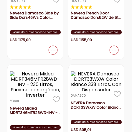
DAMASCO
DAMASCO
★
★
★
★
★
★
★
★
★
★
aire-acondicionado
9
.
Nevera Damasco Side by
Nevera French Door
Side Dcrs46Ws Color
Damasco Dcrs52W de 518
tv
10
.
White - Estilo Moderno
Litros - Tecnología No
Frost y Doble Puerta
Acumula puntos por cada compra
Acumula puntos por cada compra
USD
1175
,
00
USD
1155
,
00
DAMASCO
Midea
NEVERA Damasco
DCRT33WXW Color Blanco
Nevera Midea
338 Litros, Con
MDRT346MTR28WD-INV -
Dispensador
230 Litros, Eficiencia
energética, Inverter
Acumula puntos por cada compra
Acumula puntos por cada compra
USD
805
,
01