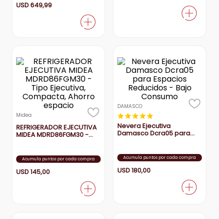
USD
649
,
99
DAMASCO
★
★
★
★
★
Midea
Nevera Ejecutiva
REFRIGERADOR EJECUTIVA
Damasco Dcra05 para
MIDEA MDRD86FGM30 -
Espacios Reducidos -
Tipo Ejecutiva, Compacta,
Bajo Consumo
Ahorro espacio
Acumula puntos por cada compra
Acumula puntos por cada compra
USD
180
,
00
USD
145
,
00