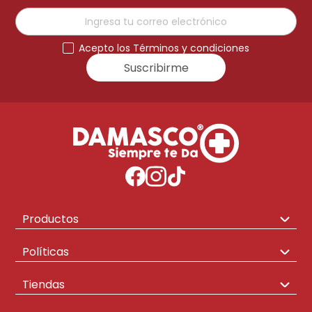
Acepto los Términos y condiciones
Suscribirme
Productos
Congeladores
Políticas
Hogar
Envíos y Cambios
Tiendas
Televisores
Políticas de Compra