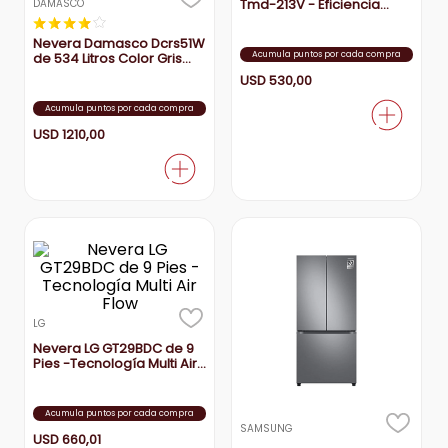
Tmd-213V - Eficiencia
DAMASCO
energética
★
★
★
★
☆
Nevera Damasco Dcrs51W
Acumula puntos por cada compra
de 534 Litros Color Gris
con 2 Puertas -
USD
530
,
00
Organizadores Ajustables
Acumula puntos por cada compra
USD
1210
,
00
LG
Nevera LG GT29BDC de 9
Pies -Tecnología Multi Air
Flow
Acumula puntos por cada compra
SAMSUNG
USD
660
,
01