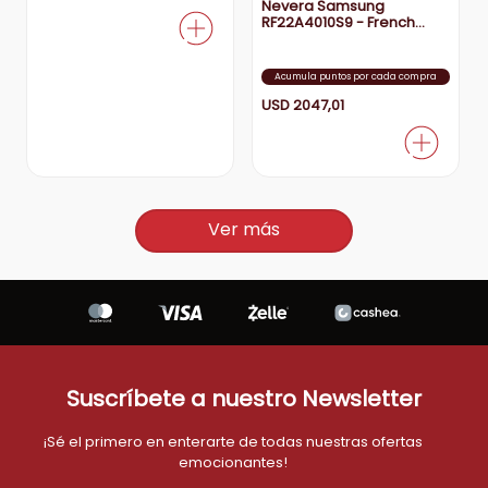
Nevera Samsung
RF22A4010S9 - French
Door, 3 Puertas,
SpaceMax
Acumula puntos por cada compra
USD
2047
,
01
Ver más
Suscríbete a nuestro Newsletter
¡Sé el primero en enterarte de todas nuestras ofertas
emocionantes!