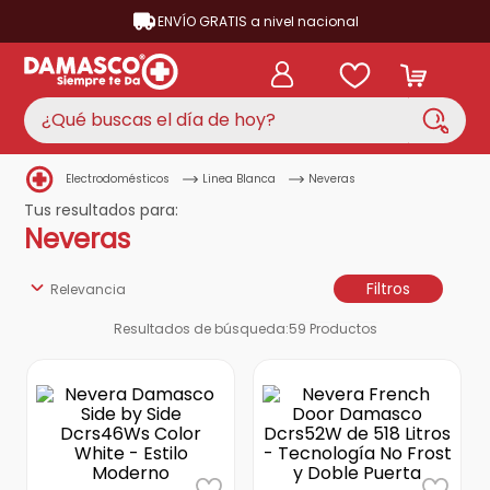
ENVÍO GRATIS a nivel nacional
¿Qué buscas el día de hoy?
Electrodomésticos
Linea Blanca
Neveras
TÉRMINOS MÁS BUSCADOS
Tus resultados para:
aire acondicionado
1
.
Neveras
nevera
2
.
Filtros
Relevancia
cocina
3
.
Resultados de búsqueda:
59
Productos
lavadora
4
.
ventilador
5
.
licuadora
6
.
televisor
7
.
neveras
8
.