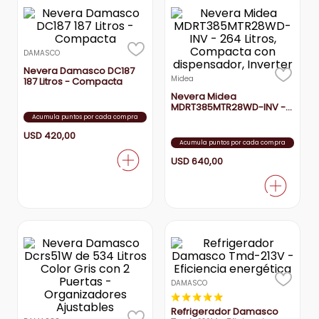
DAMASCO
Nevera Damasco DC187
Midea
187 Litros - Compacta
Nevera Midea
MDRT385MTR28WD-INV -
264 Litros, Compacta con
Acumula puntos por cada compra
dispensador, Inverter
USD
420
,
00
Acumula puntos por cada compra
USD
640
,
00
DAMASCO
★
★
★
★
★
Refrigerador Damasco