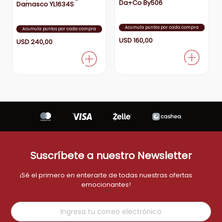
Da+Co By506
Damasco YL1634S
aire-acondicionado
9
.
Acumula puntos por cada compra
Acumula puntos por cada compra
tv
10
.
USD
160
,
00
USD
240
,
00
Suscríbete a nuestro Newsletter
¡Sé el primero en enterarte de todas nuestras ofertas
emocionantes!