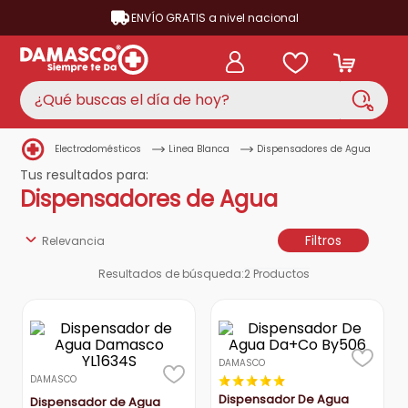
ENVÍO GRATIS a nivel nacional
¿Qué buscas el día de hoy?
Electrodomésticos
Linea Blanca
Dispensadores de Agua
TÉRMINOS MÁS BUSCADOS
Tus resultados para:
aire acondicionado
1
.
Dispensadores de Agua
nevera
2
.
Filtros
Relevancia
lavadora
3
.
Resultados de búsqueda:
2
Productos
cocina
4
.
ventilador
5
.
neveras
6
.
DAMASCO
televisor
7
.
★
★
★
★
★
DAMASCO
Dispensador De Agua
Dispensador de Agua
licuadora
8
.